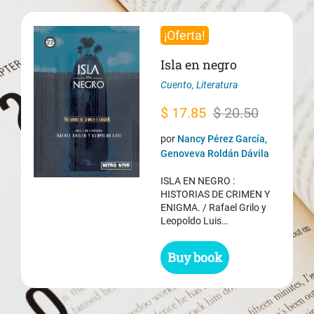
¡Oferta!
Isla en negro
Cuento
,
Literatura
El
El
$
17.85
$
20.50
precio
precio
por
Nancy Pérez García,
original
actual
Genoveva Roldán Dávila
era:
es:
ISLA EN NEGRO :
$ 20.50.
$ 17.85.
HISTORIAS DE CRIMEN Y
ENIGMA. / Rafael Grilo y
Leopoldo Luis…
Buy book