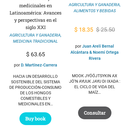
medicinales en
AGRICULTURA Y GANADERIA
,
ALIMENTOS Y BEBIDAS
Latinoamérica: Avances
y perspectivas en el
siglo XXI
El
El
$
18.35
$
25.50
AGRICULTURA Y GANADERIA
,
precio
precio
MEDICINA TRADICIONAL
original
actual
por
Juan Arelí Bernal
Alcántara & Noemí Ortega
$
63.65
era:
es:
Rivera
$ 25.50.
$ 18.35.
por
D. Martínez-Carrera
MOOK JYÖÖJTSYKIN AX
HACIA UN DESARROLLO
JÖ’N AYUUK JAYU DI IXADA :
SOSTENIBLE DEL SISTEMA
EL CICLO DE VIDA DEL
DE PRODUCCIÓN-CONSUMO
MAÍZ…
DE LOS HONGOS
COMESTIBLES Y
MEDICINALES EN…
Consultar
Buy book