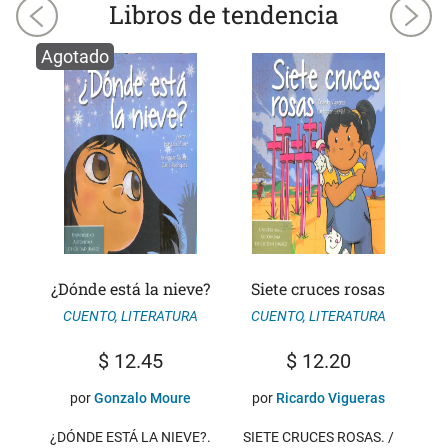
Libros de tendencia
Agotado
gía
¿Dónde está la nieve?
Siete cruces rosas
El 
as
CUENTO
,
LITERATURA
CUENTO
,
LITERATURA
$
12.45
$
12.20
RA
por
Gonzalo Moure
por
Ricardo Vigueras
¿DÓNDE ESTÁ LA NIEVE?.
SIETE CRUCES ROSAS. /