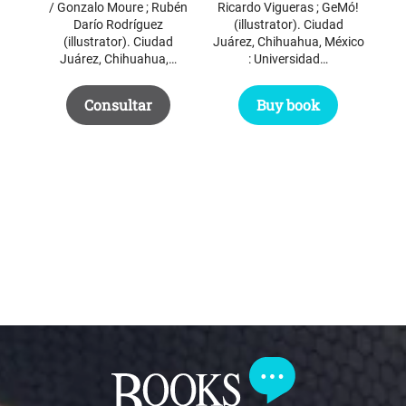
y
/ Gonzalo Moure ; Rubén
Ricardo Vigueras ; GeMó!
EL
Darío Rodríguez
(illustrator). Ciudad
LA
(illustrator). Ciudad
Juárez, Chihuahua, México
C
Juárez, Chihuahua,…
: Universidad…
Cul
GÍA
AS
Consultar
Buy book
da
as).