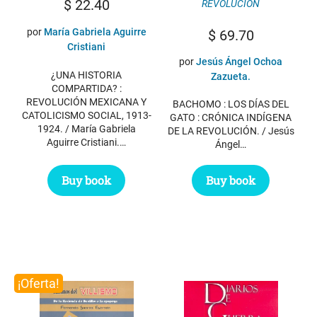
$
22.40
REVOLUCION
por
María Gabriela Aguirre
$
69.70
Cristiani
por
Jesús Ángel Ochoa
¿UNA HISTORIA
Zazueta.
COMPARTIDA? :
REVOLUCIÓN MEXICANA Y
BACHOMO : LOS DÍAS DEL
CATOLICISMO SOCIAL, 1913-
GATO : CRÓNICA INDÍGENA
1924. / María Gabriela
DE LA REVOLUCIÓN. / Jesús
Aguirre Cristiani.…
Ángel…
Buy book
Buy book
¡Oferta!