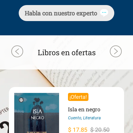
Habla con nuestro experto
Libros en ofertas
¡Oferta!
Isla en negro
Cuento
,
Literatura
El
El
$
17.85
$
20.50