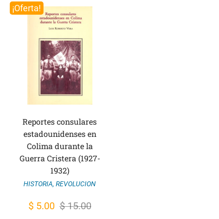
¡Oferta!
Reportes consulares
estadounidenses en
Colima durante la
Guerra Cristera (1927-
1932)
HISTORIA
,
REVOLUCION
El
El
$
5.00
$
15.00