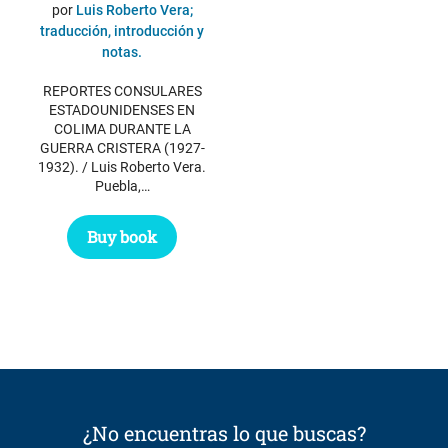
precio
precio
por
Luis Roberto Vera;
original
actual
traducción, introducción y
notas.
era:
es:
$ 15.00.
$ 5.00.
REPORTES CONSULARES
ESTADOUNIDENSES EN
COLIMA DURANTE LA
GUERRA CRISTERA (1927-
1932). / Luis Roberto Vera.
Puebla,…
Buy book
¿No encuentras lo que buscas?