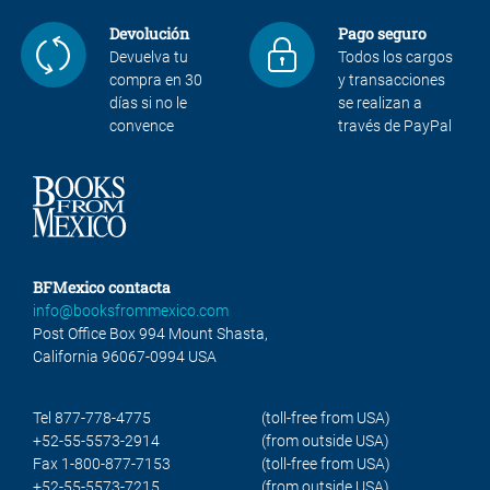
Devolución
Pago seguro
Devuelva tu
Todos los cargos
compra en 30
y transacciones
días si no le
se realizan a
convence
través de PayPal
BFMexico contacta
info@booksfrommexico.com
Post Office Box 994 Mount Shasta,
California 96067-0994 USA
Tel 877-778-4775
(toll-free from USA)
+52-55-5573-2914
(from outside USA)
Fax 1-800-877-7153
(toll-free from USA)
+52-55-5573-7215
(from outside USA)