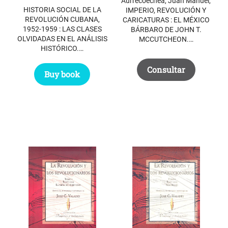
original
actual
Aurrecoechea, Juan Manuel,
HISTORIA SOCIAL DE LA
IMPERIO, REVOLUCIÓN Y
era:
es:
REVOLUCIÓN CUBANA,
CARICATURAS : EL MÉXICO
1952-1959 : LAS CLASES
$ 23.85.
$ 17.45.
BÁRBARO DE JOHN T.
OLVIDADAS EN EL ANÁLISIS
MCCUTCHEON.…
HISTÓRICO.…
Consultar
Buy book