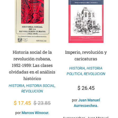
Historia social de la
Imperio, revolución y
revolución cubana,
caricaturas
1952-1959: Las clases
HISTORIA
,
HISTORIA
olvidadas en el análisis
POLITICA
,
REVOLUCION
histórico
HISTORIA
,
HISTORIA SOCIAL
,
$
26.45
REVOLUCION
por
Juan Manuel
El
El
$
17.45
$
23.85
Aurrecoechea.
precio
precio
por
Marcos Winocur.