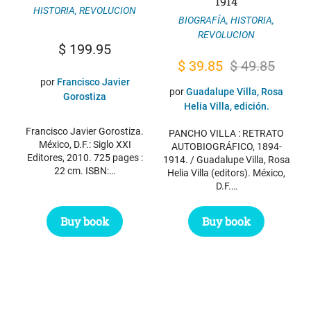
1914
HISTORIA
,
REVOLUCION
BIOGRAFÍA
,
HISTORIA
,
REVOLUCION
$
199.95
El
El
$
39.85
$
49.85
por
Francisco Javier
precio
precio
por
Guadalupe Villa, Rosa
Gorostiza
original
actual
Helia Villa, edición.
era:
es:
Francisco Javier Gorostiza.
PANCHO VILLA : RETRATO
México, D.F.: Siglo XXI
$ 49.85.
$ 39.85.
AUTOBIOGRÁFICO, 1894-
Editores, 2010. 725 pages :
1914. / Guadalupe Villa, Rosa
22 cm. ISBN:…
Helia Villa (editors). México,
D.F.…
Buy book
Buy book