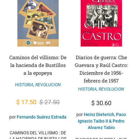
Caminos del villismo: De
Diarios de guerra: Che
la hacienda de Bustillos
Guevara y Raúl Castro:
a la epopeya
Diciembre de 1956-
febrero de 1957
HISTORIA
,
REVOLUCION
HISTORIA
,
REVOLUCION
El
El
$
17.50
$
27.50
$
30.60
precio
precio
por
Heinz Dieterich, Paco
por
Fernando Suárez Estrada
original
actual
Ignacio Taibo II & Pedro
Alvarez Tabío
era:
es:
CAMINOS DEL VILLISMO : DE
LA HACIENDA DE BUSTILLOS