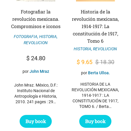
Fotografiar la
Historia de la
revolución mexicana.
revolución mexicana,
Compromisos e iconos
1914-1917: La
constitución de 1917,
FOTOGRAFIA
,
HISTORIA
,
Tomo 6
REVOLUCION
HISTORIA
,
REVOLUCION
$
24.80
El
El
$
9.65
$
18.30
precio
precio
por
John Mraz
por
Berta Ulloa.
original
actual
HISTORIA DE LA
John Mraz. México, D.F.:
era:
es:
REVOLUCIÓN MEXICANA,
Instituto Nacional de
1914-1917 : LA
$ 18.30.
$ 9.65.
Antropología e Historia,
CONSTITUCIÓN DE 1917,
2010. 241 pages : 29…
TOMO 6. / Berta…
Buy book
Buy book