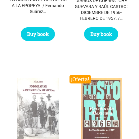
$ 27.50.
$ 17.50.
DIARIOS DE GUERRA : CHE
A LA EPOPEYA. / Fernando
GUEVARA Y RAÚL CASTRO:
Suárez…
DICIEMBRE DE 1956-
FEBRERO DE 1957. /…
Buy book
Buy book
¡Oferta!