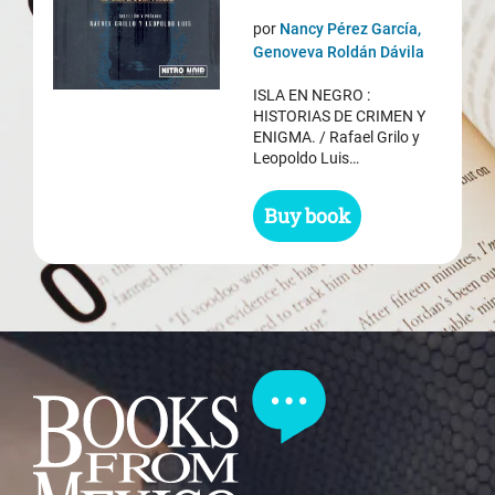
precio
precio
por
Nancy Pérez García,
original
actual
Genoveva Roldán Dávila
era:
es:
ISLA EN NEGRO :
$ 20.50.
$ 17.85.
HISTORIAS DE CRIMEN Y
ENIGMA. / Rafael Grilo y
Leopoldo Luis…
Buy book