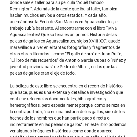
donde sale el taller para su película “Aquél famoso
Remington”. Además de la gente que iba al taller, también
hacían muchos envíos a otros estados. Y cada año,
acercándose la Feria de San Marcos en Aguascalientes, el
trabajo subía bastante. Al encontrarme con el libro “¡Viva
Aguascalientes! Que su feria es un primor: Historia de las
peleas de gallos en Aguascalientes, siglos XVIII-XX”, quedé
maravillada al ver en él tantas fotografías y fragmentos de
otras obras literarias —como “El gallo de oro” de Juan Rulfo,
“El libro de mis recuerdos” de Antonio García Cubas o “Niñez y
juventud provincianas” de Pedro de Alba—, en las que las
peleas de gallos eran el eje de todo.
La belleza de este libro se encuentra en el recorrido histórico
que hace, pues es una extensa y detallada investigación que
contiene referencias documentales, bibliográficas y
hemerográficas, pero especialmente porque, como se reza en
la contraportada, “no es una historia de los gallos, sino de los
hechos de los hombres que han participado directa o
indirectamente en las peleas de gallos”. En este libro podemos
ver algunas imágenes históricas, como donde aparece