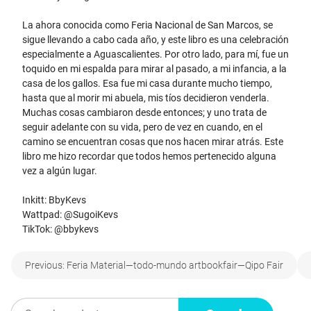
La ahora conocida como Feria Nacional de San Marcos, se
sigue llevando a cabo cada año, y este libro es una celebración
especialmente a Aguascalientes. Por otro lado, para mí, fue un
toquido en mi espalda para mirar al pasado, a mi infancia, a la
casa de los gallos. Esa fue mi casa durante mucho tiempo,
hasta que al morir mi abuela, mis tíos decidieron venderla.
Muchas cosas cambiaron desde entonces; y uno trata de
seguir adelante con su vida, pero de vez en cuando, en el
camino se encuentran cosas que nos hacen mirar atrás. Este
libro me hizo recordar que todos hemos pertenecido alguna
vez a algún lugar.
Inkitt: BbyKevs
Wattpad: @SugoiKevs
TikTok: @bbykevs
Navegación
Previous:
Feria Material—todo-mundo artbookfair—Qipo Fair
de
Buscar