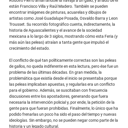
Rodolfo Fierro amarrándole la navaja a un gallo, y al lado de él
están Francisco Villa y Raúl Madero. También se pueden
encontrar imágenes de pinturas, acuarelas y dibujos de
artistas como José Guadalupe Posada, Osvaldo Barra y Leon
Trousset. Su recorrido fotográfico cuenta, indirectamente, la
historia de Aguascalientes y el avance de la sociedad
mexicana a lo largo de 3 siglos, mostrando cómo esta Feria (y
más aún las peleas) atraían a tanta gente que impulsó el
crecimiento del estado.
El conflicto de qué tan políticamente correctas son las peleas
de gallos, no queda indiferente en esta lectura, pero ése fue un
problema de las últimas décadas. En gran medida, la
problemática que existía desde el inicio se presentaba porque
las peleas implicaban apuestas, y regularlas era un conflicto
para el gobierno. Además, se suscitaban con frecuencia
discusiones entre los apostadores, generando que fuera
necesaria la intervención policial y, por ende, la petición de la
gente para que fueran prohibidas. Finalmente, lo único que ha
podido frenarlas un poco ha sido el paso del tiempo y nuevas
ideologías. Sin embargo, no se pueden negar como parte de la
historia y un legado cultural.