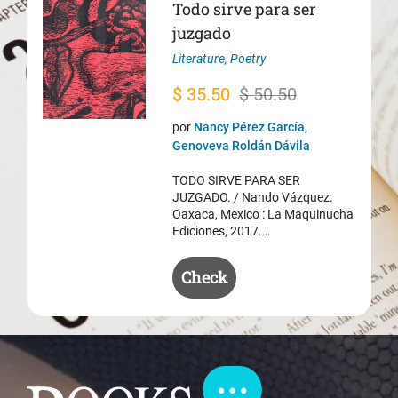
Todo sirve para ser
juzgado
Literature
,
Poetry
Original
Current
$
35.50
$
50.50
price
price
por
Nancy Pérez García,
was:
is:
Genoveva Roldán Dávila
$ 50.50.
$ 35.50.
TODO SIRVE PARA SER
JUZGADO. / Nando Vázquez.
Oaxaca, Mexico : La Maquinucha
Ediciones, 2017.…
Check