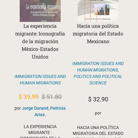
La experiencia
Hacia una política
migrante: Iconografía
migratoria del Estado
de la migración
Mexicano
México-Estados
Unidos
IMMIGRATION ISSUES AND
HUMAN MIGRATIONS
,
IMMIGRATION ISSUES AND
POLITICS AND POLITICAL
HUMAN MIGRATIONS
SCIENCE
Original
Current
$
39.99
$
51.80
$
32.90
price
price
por
Jorge Durand, Patricia
por
was:
is:
Arias.
$ 51.80.
$ 39.99.
LA EXPERIENCIA
HACIA UNA POLÍTICA
MIGRANTE :
MIGRATORIA DEL ESTADO