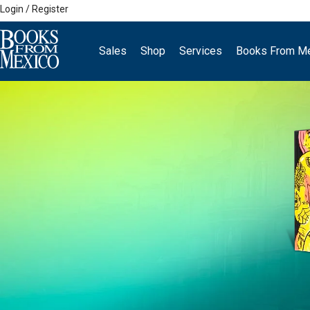
Skip
Login / Register
to
content
Sales
Shop
Services
Books From M