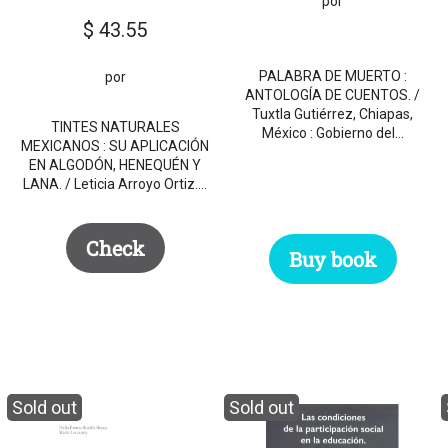
por
$
43.55
PALABRA DE MUERTO :
por
ANTOLOGÍA DE CUENTOS. /
Tuxtla Gutiérrez, Chiapas,
TINTES NATURALES
México : Gobierno del…
MEXICANOS : SU APLICACIÓN
EN ALGODÓN, HENEQUÉN Y
LANA. / Leticia Arroyo Ortiz.…
Check
Buy book
Sold out
Sold out