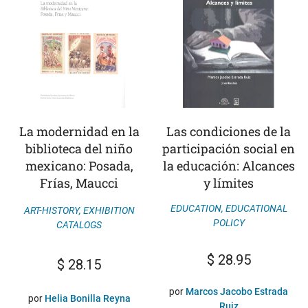
La modernidad en la
Las condiciones de la
biblioteca del niño
participación social en
mexicano: Posada,
la educación: Alcances
Frías, Maucci
y límites
EDUCATION
,
EDUCATIONAL
ART-HISTORY
,
EXHIBITION
POLICY
CATALOGS
$
28.95
$
28.15
por
Marcos Jacobo Estrada
por
Helia Bonilla Reyna
Ruiz