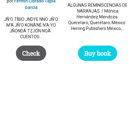
por
Fermín Librado Tapia
ALGUNAS REMINISCENCIAS DE
García
NARANJAS. / Mónica
Hernández Mendoza.
JÑ'O TÍBIO JNDYE NNO JÑ'O
Quéretaro, Querétaro, México :
M'A JÑ'O KONÀ'NÈ N'A YO
Herring Publishers México,…
JÑONDÁ TZJÓN NOA :
CUENTOS…
Check
Buy book