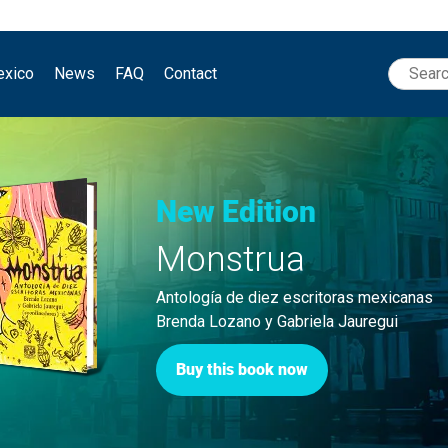
Search
exico
News
FAQ
Contact
for:
New Edition
Monstrua
Antología de diez escritoras mexicanas
Brenda Lozano y Gabriela Jauregui
Buy this book now