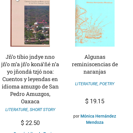
Jñ’o tíbio jndye nno
Algunas
jñ’o m’a jñ’o koná’ñé n’a
reminiscencias de
yo jñondá tzjó noa:
naranjas
Cuentos y leyendas en
LITERATURE
,
POETRY
idioma amuzgo de San
Pedro Amuzgos,
Oaxaca
$
19.15
LITERATURE
,
SHORT STORY
por
Mónica Hernández
$
22.50
Mendoza