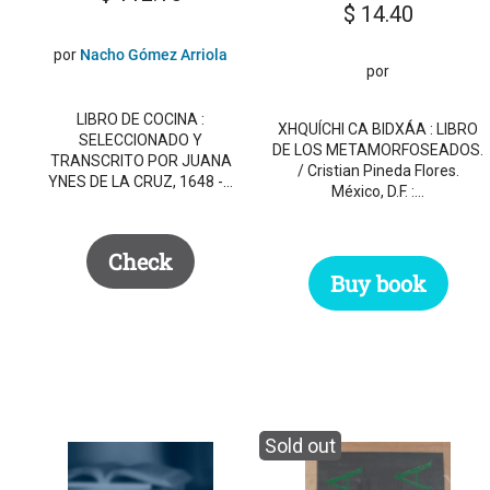
$
14.40
por
Nacho Gómez Arriola
por
LIBRO DE COCINA :
XHQUÍCHI CA BIDXÁA : LIBRO
SELECCIONADO Y
DE LOS METAMORFOSEADOS.
TRANSCRITO POR JUANA
/ Cristian Pineda Flores.
YNES DE LA CRUZ, 1648 -…
México, D.F. :…
Check
Buy book
Sold out