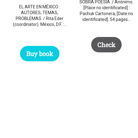
SOBRA POESÍA. / Anónimo.
EL ARTE EN MÉXICO :
[Place no identificated] :
AUTORES, TEMAS,
Pachuk Cartonera, [Date no
PROBLEMAS. / Rita Eder
identificated]. 54 pages…
(coordinator). México, D.F. :…
Check
Buy book