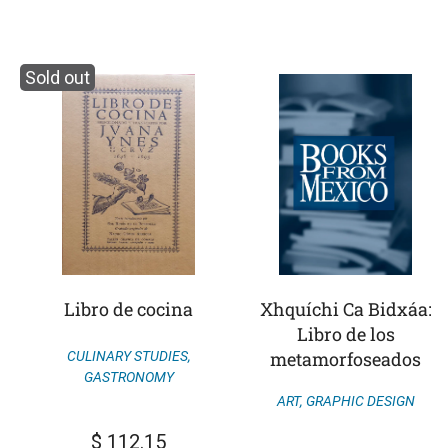
Sold out
Libro de cocina
Xhquíchi Ca Bidxáa:
Libro de los
metamorfoseados
CULINARY STUDIES
,
GASTRONOMY
ART
,
GRAPHIC DESIGN
$
112.15