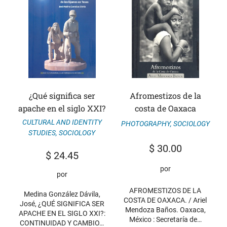
¿Qué significa ser
Afromestizos de la
apache en el siglo XXI?
costa de Oaxaca
CULTURAL AND IDENTITY
PHOTOGRAPHY
,
SOCIOLOGY
STUDIES
,
SOCIOLOGY
$
30.00
$
24.45
por
por
AFROMESTIZOS DE LA
Medina González Dávila,
COSTA DE OAXACA. / Ariel
José, ¿QUÉ SIGNIFICA SER
Mendoza Baños. Oaxaca,
APACHE EN EL SIGLO XXI?:
México : Secretaría de…
CONTINUIDAD Y CAMBIO…