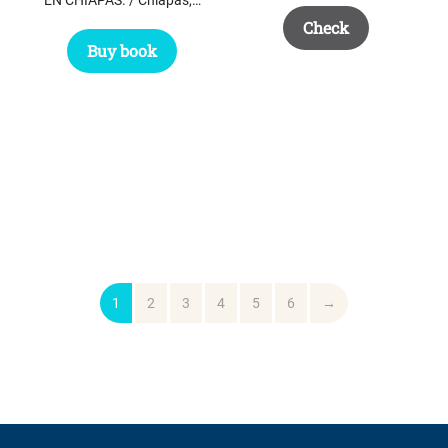
Check
Buy book
1
2
3
4
5
6
→