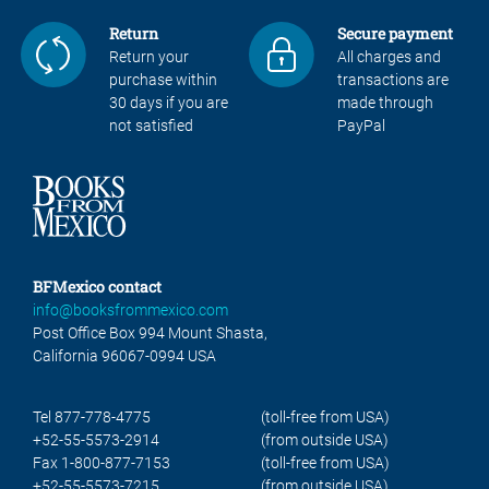
Return
Secure payment
Return your
All charges and
purchase within
transactions are
30 days if you are
made through
not satisfied
PayPal
BFMexico contact
info@booksfrommexico.com
Post Office Box 994 Mount Shasta,
California 96067-0994 USA
Tel 877-778-4775
(toll-free from USA)
+52-55-5573-2914
(from outside USA)
Fax 1-800-877-7153
(toll-free from USA)
+52-55-5573-7215
(from outside USA)