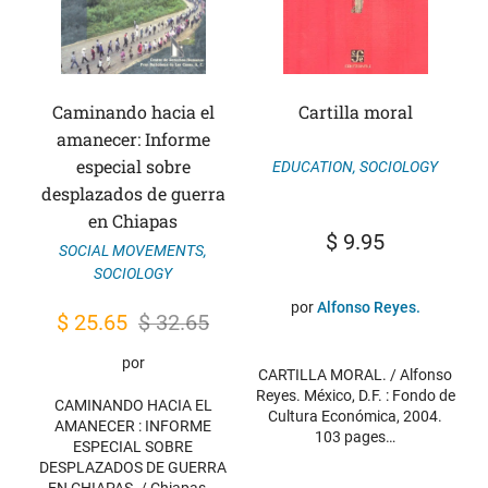
Caminando hacia el
Cartilla moral
amanecer: Informe
especial sobre
EDUCATION
,
SOCIOLOGY
desplazados de guerra
en Chiapas
$
9.95
SOCIAL MOVEMENTS
,
SOCIOLOGY
por
Alfonso Reyes.
Original
Current
$
25.65
$
32.65
price
price
por
CARTILLA MORAL. / Alfonso
was:
is:
Reyes. México, D.F. : Fondo de
CAMINANDO HACIA EL
$ 32.65.
$ 25.65.
Cultura Económica, 2004.
AMANECER : INFORME
103 pages…
ESPECIAL SOBRE
DESPLAZADOS DE GUERRA
EN CHIAPAS. / Chiapas,…