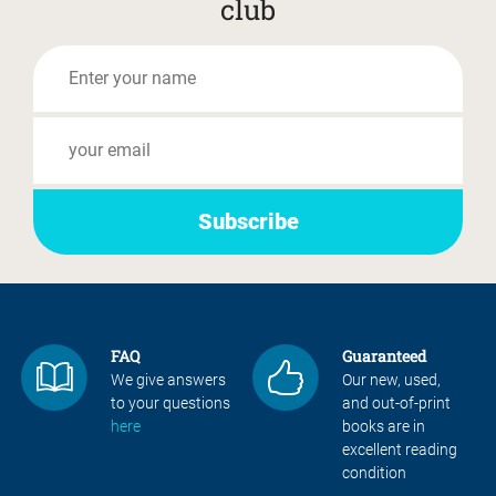
club
FAQ
Guaranteed
We give answers
Our new, used,
to your questions
and out-of-print
here
books are in
excellent reading
condition