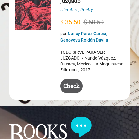
juzgado
Literature
,
Poetry
Original
Current
$
35.50
$
50.50
price
price
por
Nancy Pérez García,
was:
is:
Genoveva Roldán Dávila
$ 50.50.
$ 35.50.
TODO SIRVE PARA SER
JUZGADO. / Nando Vázquez.
Oaxaca, Mexico : La Maquinucha
Ediciones, 2017.…
Check