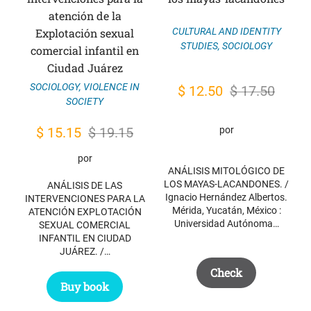
atención de la
CULTURAL AND IDENTITY
Explotación sexual
STUDIES
,
SOCIOLOGY
comercial infantil en
Ciudad Juárez
SOCIOLOGY
,
VIOLENCE IN
Original
Current
$
12.50
$
17.50
SOCIETY
price
price
was:
is:
Original
Current
$
15.15
$
19.15
por
$ 17.50.
$ 12.50.
price
price
por
was:
is:
ANÁLISIS MITOLÓGICO DE
LOS MAYAS-LACANDONES. /
ANÁLISIS DE LAS
$ 19.15.
$ 15.15.
Ignacio Hernández Albertos.
INTERVENCIONES PARA LA
Mérida, Yucatán, México :
ATENCIÓN EXPLOTACIÓN
Universidad Autónoma…
SEXUAL COMERCIAL
INFANTIL EN CIUDAD
JUÁREZ. /…
Check
Buy book