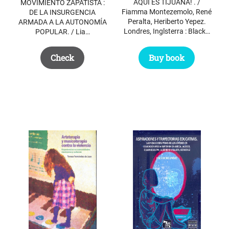
AQUÍ ES TIJUANA! . /
MOVIMIENTO ZAPATISTA :
Fiamma Montezemolo, René
DE LA INSURGENCIA
Peralta, Heriberto Yepez.
ARMADA A LA AUTONOMÍA
Londres, Inglsterra : Black…
POPULAR. / Lia…
Buy book
Check