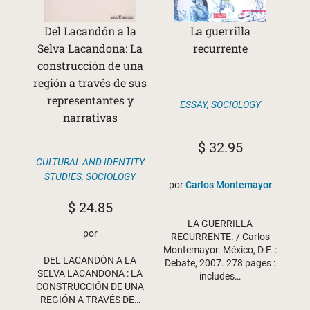
Del Lacandón a la
La guerrilla
Selva Lacandona: La
recurrente
construcción de una
región a través de sus
representantes y
ESSAY
,
SOCIOLOGY
narrativas
$
32.95
CULTURAL AND IDENTITY
STUDIES
,
SOCIOLOGY
por
Carlos Montemayor
$
24.85
LA GUERRILLA
por
RECURRENTE. / Carlos
Montemayor. México, D.F. :
DEL LACANDÓN A LA
Debate, 2007. 278 pages :
SELVA LACANDONA : LA
includes…
CONSTRUCCIÓN DE UNA
REGIÓN A TRAVÉS DE…