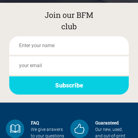
Join our BFM
club
FAQ
Guaranteed
We give answers
Our new, used,
to your questions
and out-of-print