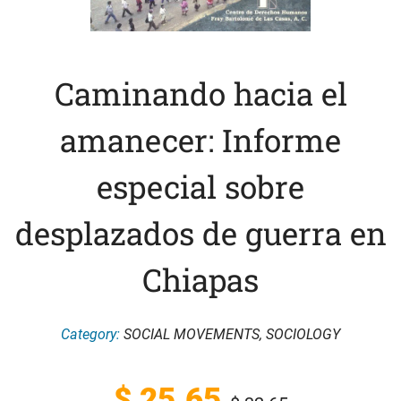
Caminando hacia el
amanecer: Informe
especial sobre
desplazados de guerra en
Chiapas
Category:
SOCIAL MOVEMENTS
,
SOCIOLOGY
Original
Current
$
25.65