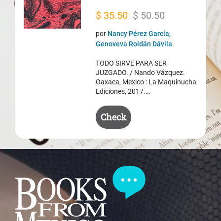
Original
Current
$
35.50
$
50.50
price
price
por
Nancy Pérez García,
was:
is:
Genoveva Roldán Dávila
$ 50.50.
$ 35.50.
TODO SIRVE PARA SER
JUZGADO. / Nando Vázquez.
Oaxaca, Mexico : La Maquinucha
Ediciones, 2017.…
Check