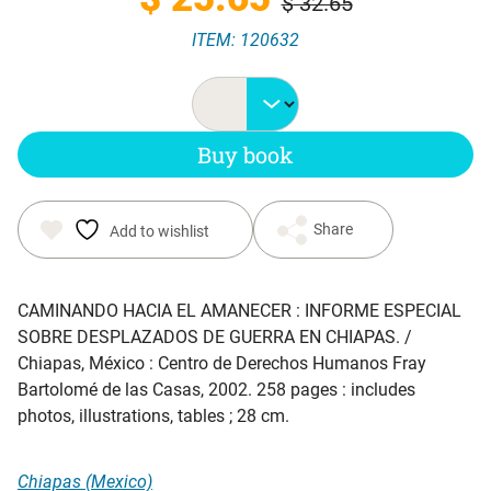
$
32.65
ITEM: 120632
price
price
was:
is:
Buy book
$ 32.65.
$ 25.65.
Share
Add to wishlist
CAMINANDO HACIA EL AMANECER : INFORME ESPECIAL
SOBRE DESPLAZADOS DE GUERRA EN CHIAPAS
. /
Chiapas, México : Centro de Derechos Humanos Fray
Bartolomé de las Casas, 2002. 258 pages : includes
photos, illustrations, tables ; 28 cm.
Chiapas (Mexico)