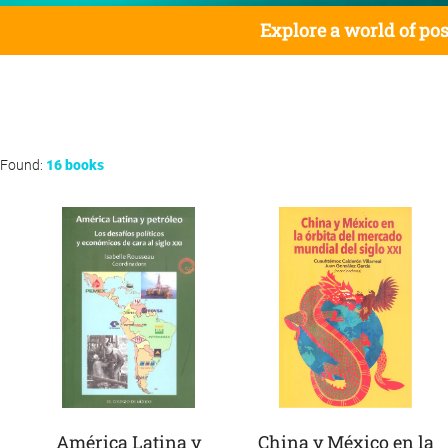
Explore a world of pos
Found:
16 books
América Latina y
China y México en la