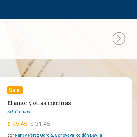
Sale!
El amor y otras mentiras
Art
,
Cartoon
Original
Current
$
29.45
$
31.45
price
price
por
Nancy Pérez García, Genoveva Roldán Dávila