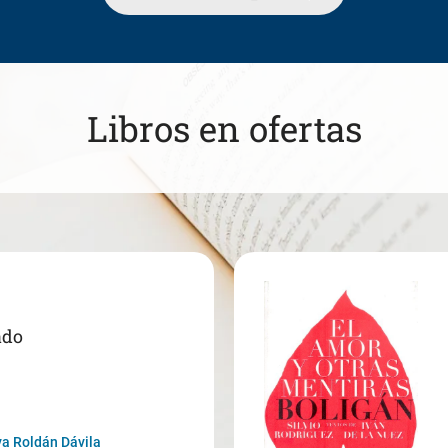
Libros en ofertas
ado
a Roldán Dávila