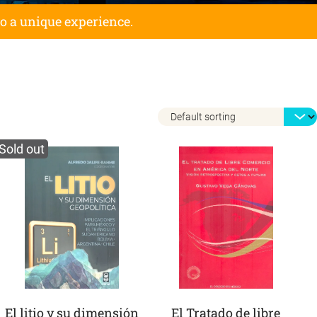
to a unique experience.
Sold out
El litio y su dimensión
El Tratado de libre