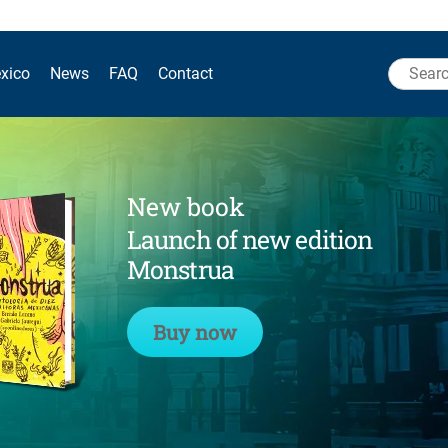
Search
xico
News
FAQ
Contact
for:
New book
Launch of new edition
Monstrua
Buy now