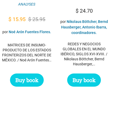
ANALYSES
$
24.70
Original
Current
$
15.95
$
25.95
por
Nikolaus Böttcher, Bernd
price
price
Hausberger, Antonio Ibarra,
por
Noé Arón Fuentes Flores.
coordinadores.
was:
is:
$ 25.95.
$ 15.95.
REDES Y NEGOCIOS
MATRICES DE INSUMO-
GLOBALES EN EL MUNDO
PRODUCTO DE LOS ESTADOS
IBÉRICO, SIGLOS XVI-XVIII. /
FRONTERIZOS DEL NORTE DE
Nikolaus Böttcher, Bernd
MÉXICO. / Noé Arón Fuentes…
Hausberger,…
Buy book
Buy book