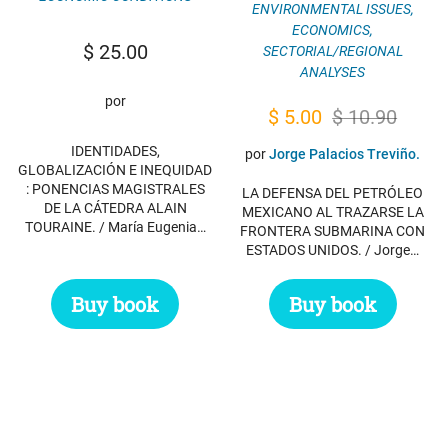
ENVIRONMENTAL ISSUES
,
ECONOMICS
,
$
25.00
SECTORIAL/REGIONAL
ANALYSES
por
Original
Current
$
5.00
$
10.90
price
price
IDENTIDADES,
por
Jorge Palacios Treviño.
GLOBALIZACIÓN E INEQUIDAD
was:
is:
: PONENCIAS MAGISTRALES
LA DEFENSA DEL PETRÓLEO
$ 10.90.
$ 5.00.
DE LA CÁTEDRA ALAIN
MEXICANO AL TRAZARSE LA
TOURAINE. / María Eugenia…
FRONTERA SUBMARINA CON
ESTADOS UNIDOS. / Jorge…
Buy book
Buy book