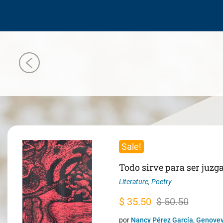
Sale!
Todo sirve para ser juzg
Literature
,
Poetry
Original
Current
$
35.50
$
50.50
price
price
por
Nancy Pérez García, Genovev