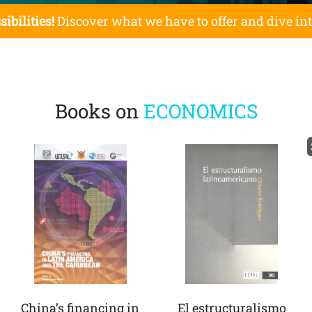
sibilities!
Discover what we have to offer and dive in
Books on
ECONOMICS
China’s financing in
El estructuralismo