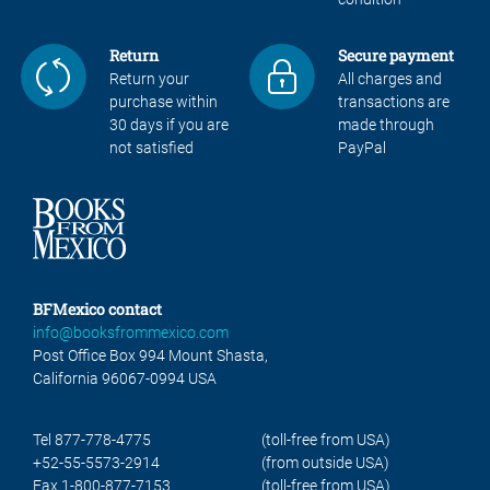
Return
Secure payment
Return your
All charges and
purchase within
transactions are
30 days if you are
made through
not satisfied
PayPal
BFMexico contact
info@booksfrommexico.com
Post Office Box 994 Mount Shasta,
California 96067-0994 USA
Tel 877-778-4775
(toll-free from USA)
+52-55-5573-2914
(from outside USA)
Fax 1-800-877-7153
(toll-free from USA)