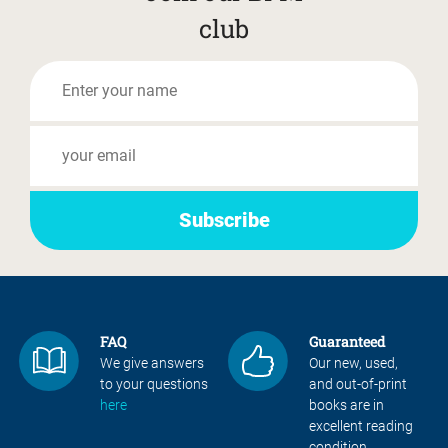
club
FAQ
Guaranteed
We give answers
Our new, used,
to your questions
and out-of-print
here
books are in
excellent reading
condition