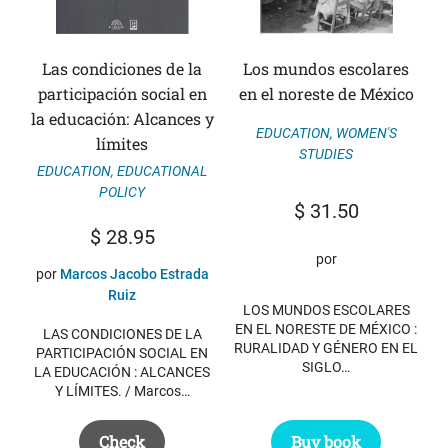
Las condiciones de la
Los mundos escolares
participación social en
en el noreste de México
la educación: Alcances y
EDUCATION
,
WOMEN'S
límites
STUDIES
EDUCATION
,
EDUCATIONAL
POLICY
$
31.50
$
28.95
por
por
Marcos Jacobo Estrada
Ruiz
LOS MUNDOS ESCOLARES
EN EL NORESTE DE MÉXICO :
LAS CONDICIONES DE LA
RURALIDAD Y GÉNERO EN EL
PARTICIPACIÓN SOCIAL EN
SIGLO…
LA EDUCACIÓN : ALCANCES
Y LÍMITES. / Marcos…
Buy book
Check