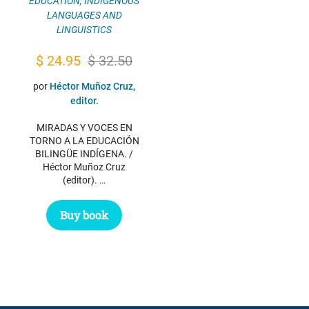
EDUCATION
,
INDIGENOUS
LANGUAGES AND
LINGUISTICS
Original
Current
$
24.95
$
32.50
price
price
por
Héctor Muñoz Cruz,
was:
is:
editor.
$ 32.50.
$ 24.95.
MIRADAS Y VOCES EN
TORNO A LA EDUCACIÓN
BILINGÜE INDÍGENA. /
Héctor Muñoz Cruz
(editor). …
Buy book