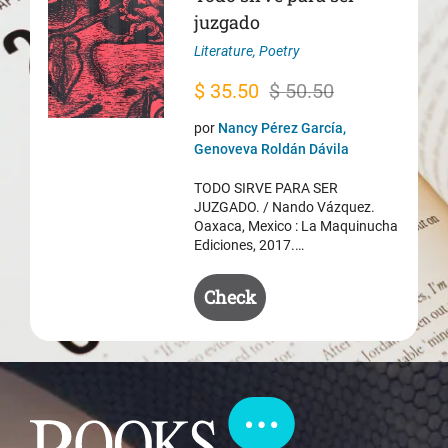
juzgado
Literature
,
Poetry
Original
Current
$
35.50
$
50.50
price
price
por
Nancy Pérez García,
was:
is:
Genoveva Roldán Dávila
$ 50.50.
$ 35.50.
TODO SIRVE PARA SER
JUZGADO. / Nando Vázquez.
Oaxaca, Mexico : La Maquinucha
Ediciones, 2017.…
Check