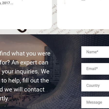
s, 2017.…
 find what you were
for? An expert can
l your inquiries. We
to help, fill out the
d we will contact
tly.