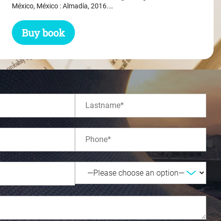
$ 31.45.
$ 29.45.
México, México : Almadía, 2016.…
Buy book