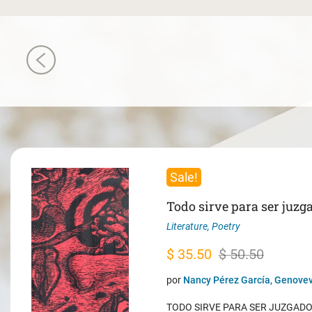
Sale!
Todo sirve para ser juzg
Literature
,
Poetry
Original
Current
$
35.50
$
50.50
price
price
por
Nancy Pérez García, Genovev
was:
is:
TODO SIRVE PARA SER JUZGADO. 