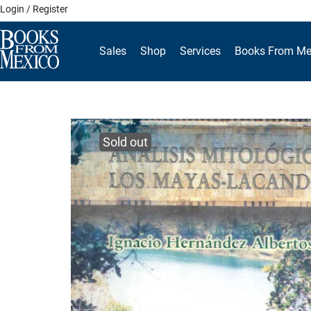
Skip
Login / Register
to
content
Sales
Shop
Services
Books From Me
Sold out