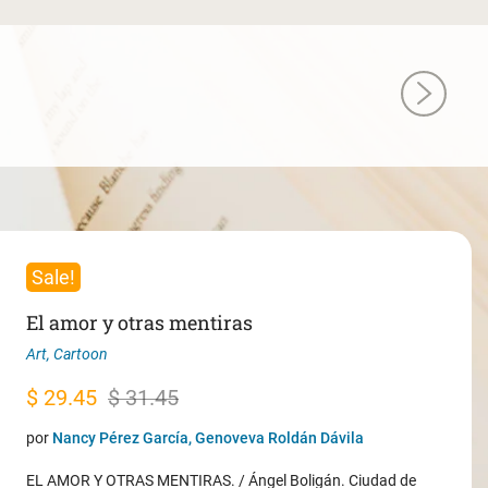
Sale!
El amor y otras mentiras
Art
,
Cartoon
Original
Current
$
29.45
$
31.45
price
price
por
Nancy Pérez García, Genoveva Roldán Dávila
was:
is:
EL AMOR Y OTRAS MENTIRAS. / Ángel Boligán. Ciudad de