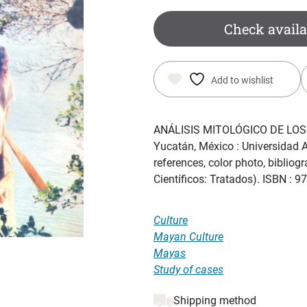
was:
is:
Check availa
$ 17.50.
$ 12.50.
Add to wishlist
ANÁLISIS MITOLÓGICO DE LO
Yucatán, México : Universidad 
references, color photo, bibliog
Científicos: Tratados). ISBN : 
Culture
Mayan Culture
Mayas
Study of cases
Shipping method