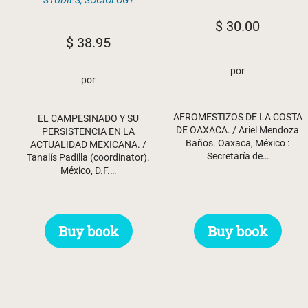
STUDIES
,
SOCIOLOGY
$
30.00
$
38.95
por
por
AFROMESTIZOS DE LA COSTA
EL CAMPESINADO Y SU
DE OAXACA. / Ariel Mendoza
PERSISTENCIA EN LA
Baños. Oaxaca, México :
ACTUALIDAD MEXICANA. /
Secretaría de…
Tanalís Padilla (coordinator).
México, D.F.…
Buy book
Buy book