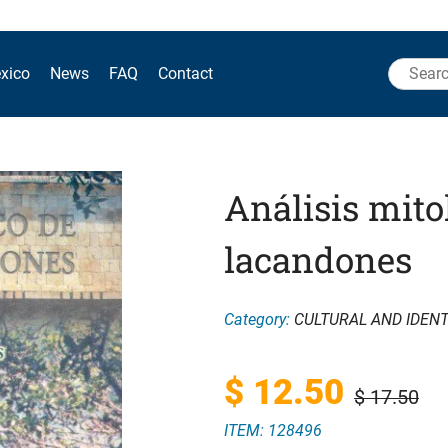
Search
xico
News
FAQ
Contact
for:
Análisis mito
lacandones
Category:
CULTURAL AND IDENT
Original
Current
$
12.50
$
17.50
ITEM: 128496
price
price