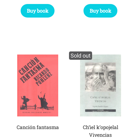
Buy book
Buy book
Sold out
Canción fantasma
Ch’iel k’opojelal
Vivencias