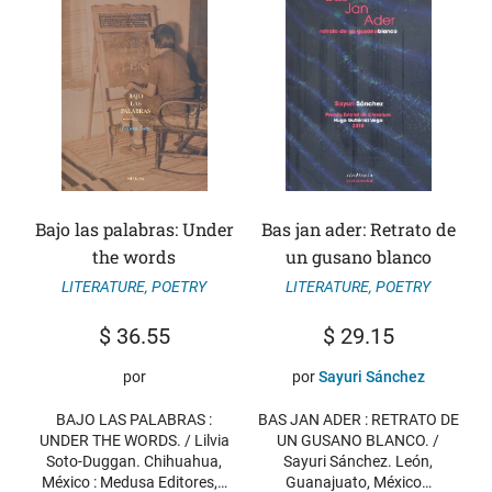
Bajo las palabras: Under
Bas jan ader: Retrato de
the words
un gusano blanco
LITERATURE
,
POETRY
LITERATURE
,
POETRY
$
36.55
$
29.15
por
por
Sayuri Sánchez
BAJO LAS PALABRAS :
BAS JAN ADER : RETRATO DE
UNDER THE WORDS. / Lilvia
UN GUSANO BLANCO. /
Soto-Duggan. Chihuahua,
Sayuri Sánchez. León,
México : Medusa Editores,…
Guanajuato, México…