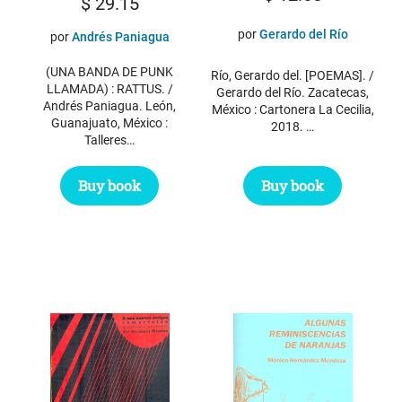
$
29.15
por
Gerardo del Río
por
Andrés Paniagua
(UNA BANDA DE PUNK
Río, Gerardo del. [POEMAS]. /
LLAMADA) : RATTUS. /
Gerardo del Río. Zacatecas,
Andrés Paniagua. León,
México : Cartonera La Cecilia,
Guanajuato, México :
2018. …
Talleres…
Buy book
Buy book