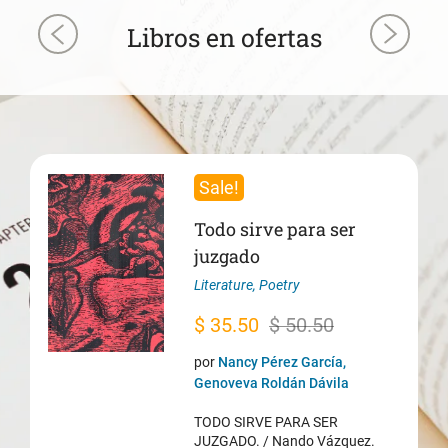
Libros en ofertas
Sale!
Todo sirve para ser
juzgado
Literature
,
Poetry
Original
Current
$
35.50
$
50.50
price
price
por
Nancy Pérez García,
was:
is:
Genoveva Roldán Dávila
$ 50.50.
$ 35.50.
TODO SIRVE PARA SER
JUZGADO. / Nando Vázquez.