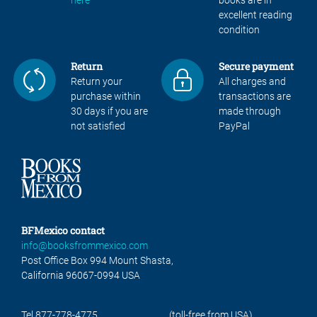
excellent reading
condition
Return
Secure payment
Return your
All charges and
purchase within
transactions are
30 days if you are
made through
not satisfied
PayPal
BFMexico contact
info@booksfrommexico.com
Post Office Box 994 Mount Shasta,
California 96067-0994 USA
Tel 877-778-4775
(toll-free from USA)