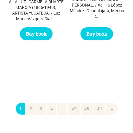
A LA LUZ : CARMELA DUARTE
PERSONAL. / Xel-Ha López
GARCÍA (1866-1940),
Méndez. Guadalajara, México
ARTISTA YUCATECA. / Luz
:…
María Vázquez Díaz.…
Buy book
Buy book
1
2
3
4
…
47
48
49
→