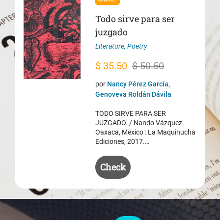
Todo sirve para ser
juzgado
Literature
,
Poetry
Original
Current
$
35.50
$
50.50
price
price
por
Nancy Pérez García,
was:
is:
Genoveva Roldán Dávila
$ 50.50.
$ 35.50.
TODO SIRVE PARA SER
JUZGADO. / Nando Vázquez.
Oaxaca, Mexico : La Maquinucha
Ediciones, 2017.…
Check