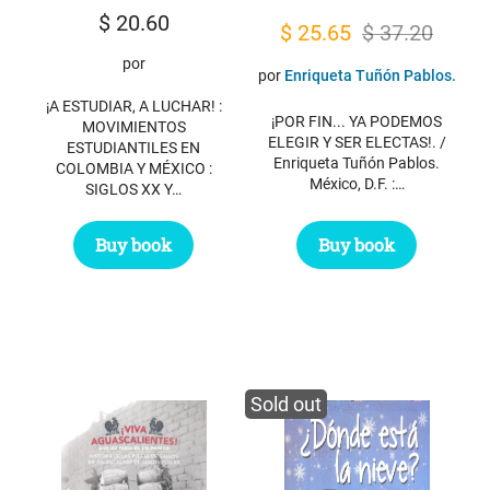
$
20.60
Original
Current
$
25.65
$
37.20
price
price
por
por
Enriqueta Tuñón Pablos.
was:
is:
¡A ESTUDIAR, A LUCHAR! :
¡POR FIN... YA PODEMOS
$ 37.20.
$ 25.65.
MOVIMIENTOS
ELEGIR Y SER ELECTAS!. /
ESTUDIANTILES EN
Enriqueta Tuñón Pablos.
COLOMBIA Y MÉXICO :
México, D.F. :…
SIGLOS XX Y…
Buy book
Buy book
Sold out