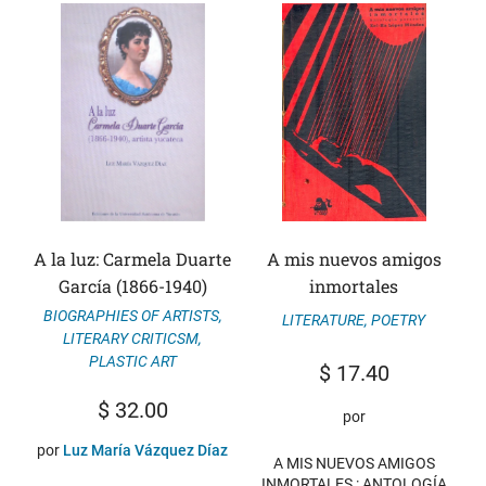
A la luz: Carmela Duarte
A mis nuevos amigos
García (1866-1940)
inmortales
BIOGRAPHIES OF ARTISTS
,
LITERATURE
,
POETRY
LITERARY CRITICSM
,
PLASTIC ART
$
17.40
$
32.00
por
por
Luz María Vázquez Díaz
A MIS NUEVOS AMIGOS
INMORTALES : ANTOLOGÍA