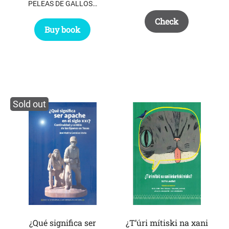
PELEAS DE GALLOS…
Check
Buy book
Sold out
¿Qué significa ser
¿T’úri mítiski na xani