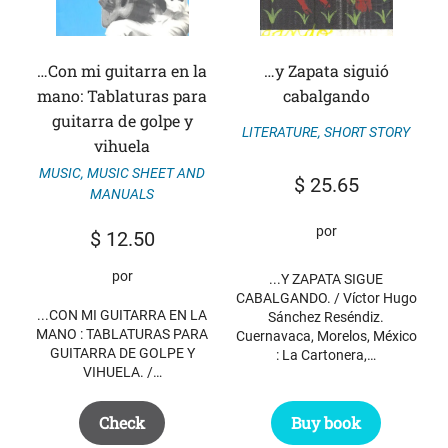
…Con mi guitarra en la
…y Zapata siguió
mano: Tablaturas para
cabalgando
guitarra de golpe y
LITERATURE
,
SHORT STORY
vihuela
MUSIC
,
MUSIC SHEET AND
$
25.65
MANUALS
por
$
12.50
por
...Y ZAPATA SIGUE
CABALGANDO. / Víctor Hugo
...CON MI GUITARRA EN LA
Sánchez Reséndiz.
MANO : TABLATURAS PARA
Cuernavaca, Morelos, México
GUITARRA DE GOLPE Y
: La Cartonera,…
VIHUELA. /…
Buy book
Check