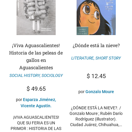
¡Viva Aguascalientes!
¿Dónde está la nieve?
Historia de las peleas de
LITERATURE
,
SHORT STORY
gallos en
Aguascalientes
$
12.45
SOCIAL HISTORY
,
SOCIOLOGY
$
49.65
por
Gonzalo Moure
por
Esparza Jiménez,
Vicente Agustín.
¿DÓNDE ESTÁ LA NIEVE?. /
Gonzalo Moure ; Rubén Darío
¡VIVA AGUASCALIENTES!
Rodríguez (illustrator).
QUE SU FERIA ES UN
Ciudad Juárez, Chihuahua,…
PRIMOR : HISTORIA DE LAS