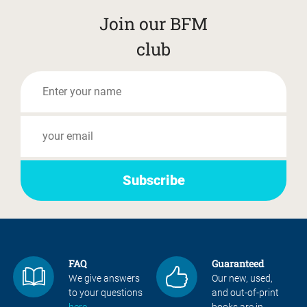
Join our BFM
club
FAQ
Guaranteed
We give answers
Our new, used,
to your questions
and out-of-print
here
books are in