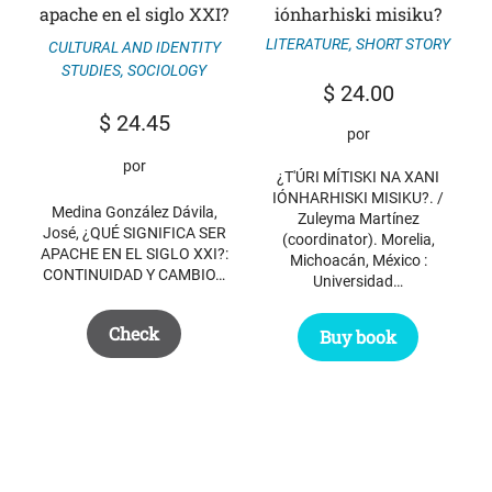
apache en el siglo XXI?
iónharhiski misiku?
LITERATURE
,
SHORT STORY
CULTURAL AND IDENTITY
STUDIES
,
SOCIOLOGY
$
24.00
$
24.45
por
por
¿T'ÚRI MÍTISKI NA XANI
IÓNHARHISKI MISIKU?. /
Medina González Dávila,
Zuleyma Martínez
José, ¿QUÉ SIGNIFICA SER
(coordinator). Morelia,
APACHE EN EL SIGLO XXI?:
Michoacán, México :
CONTINUIDAD Y CAMBIO…
Universidad…
Check
Buy book