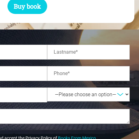
Buy book
nd accept the Privacy Policy of
Books From Mexico