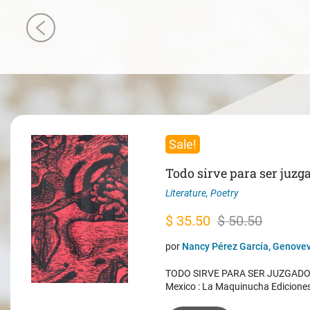
Sale!
Todo sirve para ser juzg
Literature
,
Poetry
Original
Current
$
35.50
$
50.50
price
price
por
Nancy Pérez García, Genovev
was:
is:
TODO SIRVE PARA SER JUZGADO. 
$ 50.50.
$ 35.50.
Mexico : La Maquinucha Edicione