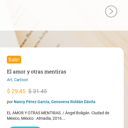
Sale!
El amor y otras mentiras
Art
,
Cartoon
Original
Current
$
29.45
$
31.45
price
price
por
Nancy Pérez García, Genoveva Roldán Dávila
was:
is:
EL AMOR Y OTRAS MENTIRAS. / Ángel Boligán. Ciudad de
$ 31.45.
$ 29.45.
México, México : Almadía, 2016.…