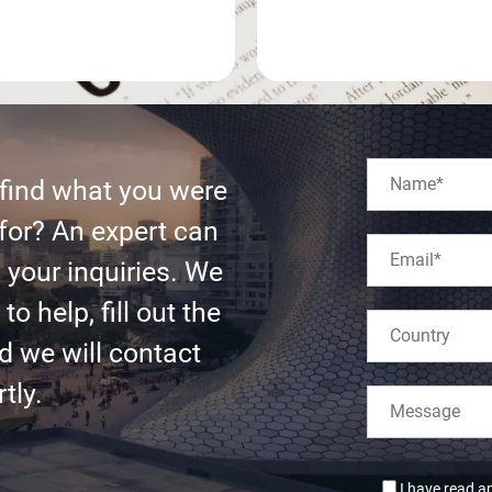
 find what you were
for? An expert can
l your inquiries. We
to help, fill out the
d we will contact
tly.
I have read a