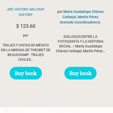
ART
,
HISTORY
,
MILITARY
por
María Guadalupe Chávez
HISTORY
Carbajal, Martín Pérez
Acevedo (coordinadores).
$
123.60
por
DIÁLOGOS ENTRE LA
FOTOGRAFÍA Y LA HISTORIA
TRAJES Y VISTAS DE MÉXICO
SOCIAL. / María Guadalupe
EN LA MIRADA DE THEUBET DE
Chávez Carbajal, Martín Pérez…
BEAUCHAMP : TRAJES
CIVILES…
Buy book
Buy book