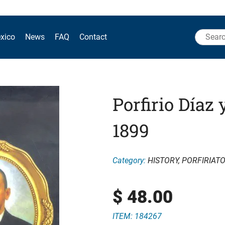
Search
xico
News
FAQ
Contact
for:
Porfirio Díaz 
1899
Category:
HISTORY
,
PORFIRIAT
$
48.00
ITEM: 184267