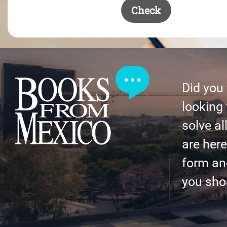
Check
Did you
looking 
solve al
are here 
form an
you shor