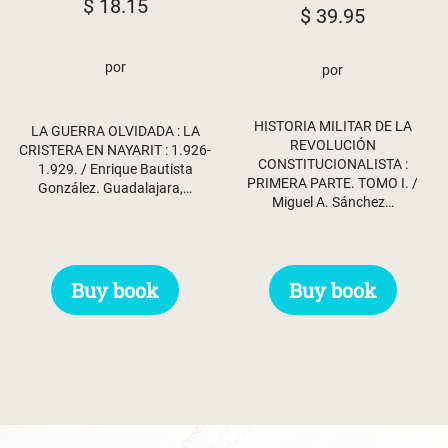
$
18.15
$
39.95
por
por
HISTORIA MILITAR DE LA
LA GUERRA OLVIDADA : LA
REVOLUCIÓN
CRISTERA EN NAYARIT : 1.926-
CONSTITUCIONALISTA :
1.929. / Enrique Bautista
PRIMERA PARTE. TOMO I. /
González. Guadalajara,…
Miguel A. Sánchez…
Buy book
Buy book