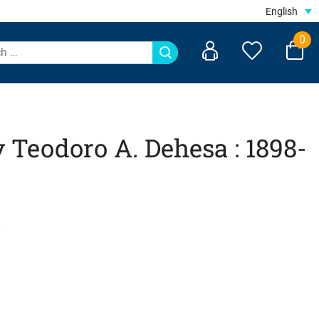
English
0
y Teodoro A. Dehesa : 1898-
O