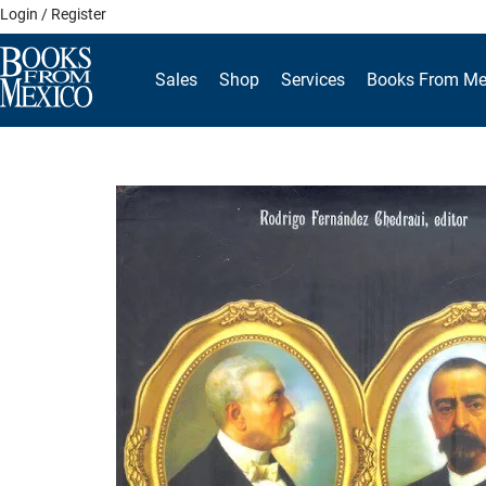
Skip
Login / Register
to
content
Sales
Shop
Services
Books From Me