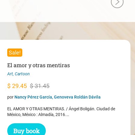
Sale!
El amor y otras mentiras
Art
,
Cartoon
Original
Current
$
29.45
$
31.45
price
price
por
Nancy Pérez García, Genoveva Roldán Dávila
was:
is:
EL AMOR Y OTRAS MENTIRAS. / Ángel Boligán. Ciudad de
$ 31.45.
$ 29.45.
México, México : Almadía, 2016.…
Buy book