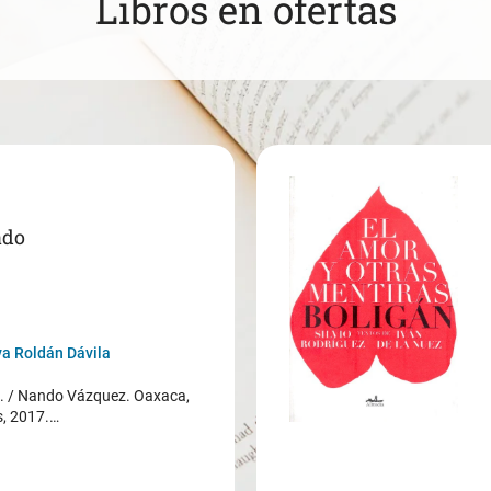
Libros en ofertas
ado
a Roldán Dávila
/ Nando Vázquez. Oaxaca,
s, 2017.…