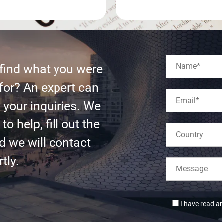
 find what you were
for? An expert can
l your inquiries. We
to help, fill out the
d we will contact
tly.
I have read a