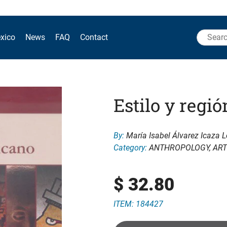
Search
xico
News
FAQ
Contact
for:
Estilo y regi
By:
María Isabel Álvarez Icaza 
Category:
ANTHROPOLOGY
,
ART
$
32.80
ITEM: 184427