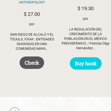
ANTHROPOLOGY
$
19.30
$
27.00
por
por
LA REGULACIÓN DEL
CRECIMIENTO DE LA
SAN DIEGO DE ALCALÁ Y EL
POBLACIÓN EN EL MÉXICO
TS'UULIL K'ÁAK : ENTIDADES
PREHISPÁNICO. / Patricia Olga
SAGRADAS EN UNA
Hernández…
COMUNIDAD MAYA…
Check
Buy book