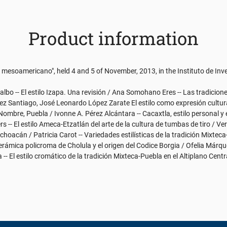
Product information
 mesoamericano", held 4 and 5 of November, 2013, in the Instituto de Inv
bo -- El estilo Izapa. Una revisión / Ana Somohano Eres -- Las tradiciones
chez Santiago, José Leonardo López Zarate El estilo como expresión cultu
o Nombre, Puebla / Ivonne A. Pérez Alcántara -- Cacaxtla, estilo personal y e
rs -- El estilo Ameca-Etzatlán del arte de la cultura de tumbas de tiro / V
hoacán / Patricia Carot -- Variedades estilísticas de la tradición Mixteca-
erámica policroma de Cholula y el origen del Codice Borgia / Ofelia Márquez
-- El estilo cromático de la tradición Mixteca-Puebla en el Altiplano Cent