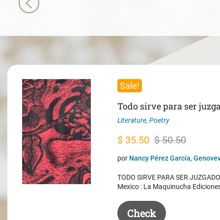
Sale!
Todo sirve para ser juzg
Literature
,
Poetry
Original
Current
$
35.50
$
50.50
price
price
por
Nancy Pérez García, Genovev
was:
is:
TODO SIRVE PARA SER JUZGADO. 
$ 50.50.
$ 35.50.
Mexico : La Maquinucha Edicione
Check