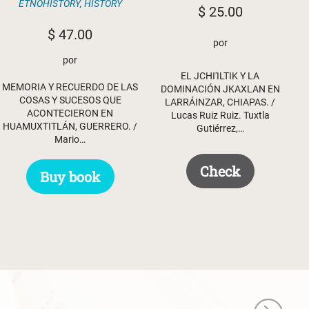
ETNOHISTORY
,
HISTORY
$
25.00
$
47.00
por
por
EL JCHI'ILTIK Y LA
MEMORIA Y RECUERDO DE LAS
DOMINACIÓN JKAXLAN EN
COSAS Y SUCESOS QUE
LARRÁINZAR, CHIAPAS. /
ACONTECIERON EN
Lucas Ruiz Ruiz. Tuxtla
HUAMUXTITLÁN, GUERRERO. /
Gutiérrez,…
Mario…
Check
Buy book