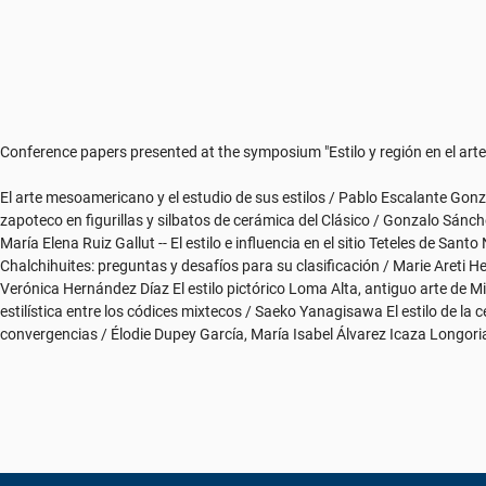
Conference papers presented at the symposium "Estilo y región en el arte
El arte mesoamericano y el estudio de sus estilos / Pablo Escalante Gonzal
zapoteco en figurillas y silbatos de cerámica del Clásico / Gonzalo Sán
María Elena Ruiz Gallut -- El estilo e influencia en el sitio Teteles de Sant
Chalchihuites: preguntas y desafíos para su clasificación / Marie Areti He
Verónica Hernández Díaz El estilo pictórico Loma Alta, antiguo arte de Mic
estilística entre los códices mixtecos / Saeko Yanagisawa El estilo de la c
convergencias / Élodie Dupey García, María Isabel Álvarez Icaza Longoria 