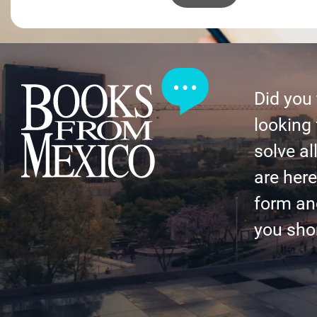
Did you
looking 
solve al
are here 
form an
you shor