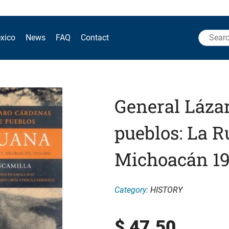
Search
xico
News
FAQ
Contact
for:
General Láza
pueblos: La R
Michoacán 19
Category:
HISTORY
$
47.50