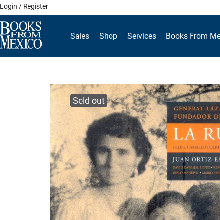
Skip
Login / Register
to
content
Sales
Shop
Services
Books From Me
Sold out