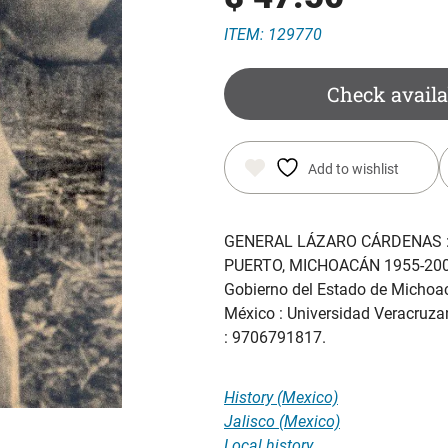
ITEM: 129770
Check availa
Add to wishlist
GENERAL LÁZARO CÁRDENAS : 
PUERTO, MICHOACÁN 1955-20
Gobierno del Estado de Michoac
México : Universidad Veracruzan
: 9706791817.
History (Mexico)
Jalisco (Mexico)
Local history