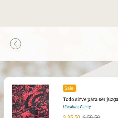
Sale!
Todo sirve para ser juzg
Literature
,
Poetry
Original
Current
$
35.50
$
50.50