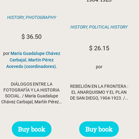
HISTORY
,
PHOTOGRAPHY
HISTORY
,
POLITICAL HISTORY
$
36.50
$
26.15
por
María Guadalupe Chávez
Carbajal, Martín Pérez
Acevedo (coordinadores).
por
DIÁLOGOS ENTRE LA
REBELIÓN EN LA FRONTERA :
FOTOGRAFÍA Y LA HISTORIA
EL ANARQUISMO Y EL PLAN
SOCIAL. / María Guadalupe
DE SAN DIEGO, 1904-1923. /…
Chávez Carbajal, Martín Pérez…
Buy book
Buy book