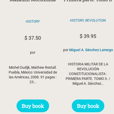
HISTORY
,
REVOLUTION
HISTORY
$
39.95
$
37.50
por
Miguel A. Sánchez Lamego
por
HISTORIA MILITAR DE LA
Michel Oudijk, Mathew Restall.
REVOLUCIÓN
Puebla, México: Universidad de
CONSTITUCIONALISTA :
las Américas, 2008. 91 pages :
PRIMERA PARTE. TOMO II. /
23…
Miguel A. Sánchez…
Buy book
Buy book