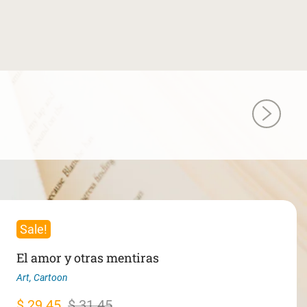
Sale!
El amor y otras mentiras
Art
,
Cartoon
Original
Current
$
29.45
$
31.45