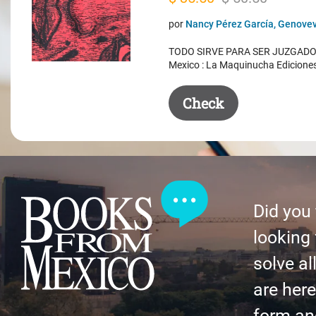
price
price
por
Nancy Pérez García, Genovev
was:
is:
TODO SIRVE PARA SER JUZGADO. 
$ 50.50.
$ 35.50.
Mexico : La Maquinucha Edicione
Check
Did you
looking 
solve al
are here 
form an