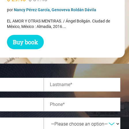
price
price
por
Nancy Pérez García, Genoveva Roldán Dávila
was:
is:
EL AMOR Y OTRAS MENTIRAS. / Ángel Boligán. Ciudad de
$ 31.45.
$ 29.45.
México, México : Almadía, 2016.…
Buy book