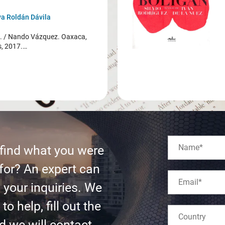
a Roldán Dávila
/ Nando Vázquez. Oaxaca,
s, 2017.…
 find what you were
for? An expert can
l your inquiries. We
to help, fill out the
d we will contact