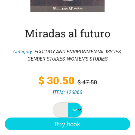
Miradas al futuro
Category:
ECOLOGY AND ENVIRONMENTAL ISSUES
,
GENDER STUDIES
,
WOMEN'S STUDIES
Original
Current
$
30.50
$
47.50
ITEM: 126860
price
price
was:
is:
Buy book
$ 47.50.
$ 30.50.