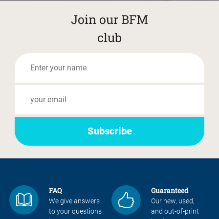
Join our BFM
club
FAQ
Guaranteed
We give answers
Our new, used,
to your questions
and out-of-print