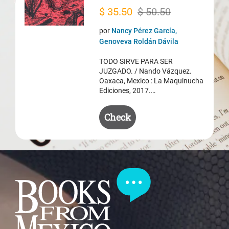
Original
Current
$
35.50
$
50.50
price
price
por
Nancy Pérez García,
was:
is:
Genoveva Roldán Dávila
$ 50.50.
$ 35.50.
TODO SIRVE PARA SER
JUZGADO. / Nando Vázquez.
Oaxaca, Mexico : La Maquinucha
Ediciones, 2017.…
Check