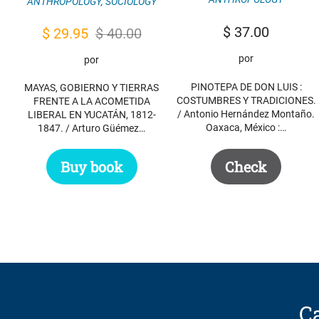
ANTHROPOLOGY
,
SOCIOLOGY
$
37.00
Original
Current
$
29.95
$
40.00
price
price
por
por
was:
is:
PINOTEPA DE DON LUIS :
MAYAS, GOBIERNO Y TIERRAS
$ 40.00.
$ 29.95.
COSTUMBRES Y TRADICIONES.
FRENTE A LA ACOMETIDA
/ Antonio Hernández Montaño.
LIBERAL EN YUCATÁN, 1812-
Oaxaca, México :…
1847. / Arturo Güémez…
Check
Buy book
Ca