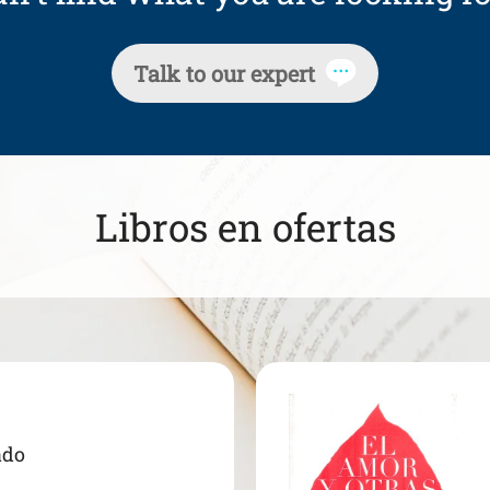
Talk to our expert
Libros en ofertas
ado