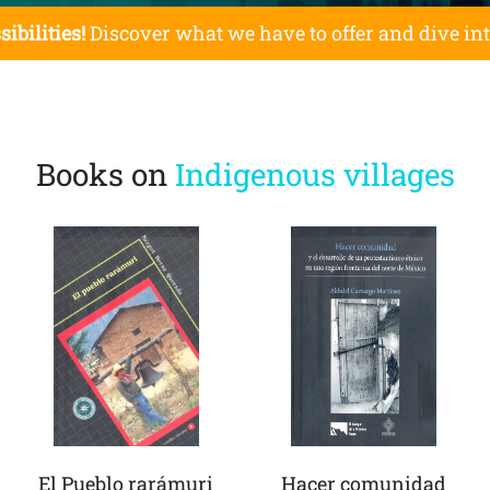
sibilities!
Discover what we have to offer and dive in
Books on
Indigenous villages
El Pueblo rarámuri
Hacer comunidad