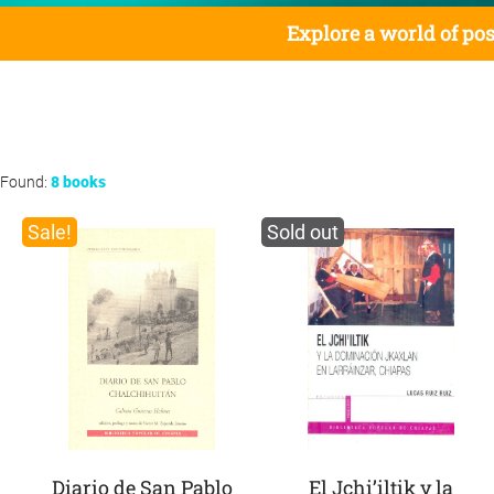
Explore a world of pos
Found:
8 books
Sale!
Sold out
Diario de San Pablo
El Jchi’iltik y la