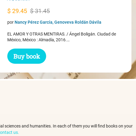
Original
Current
$
29.45
$
31.45
price
price
por
Nancy Pérez García, Genoveva Roldán Dávila
was:
is:
EL AMOR Y OTRAS MENTIRAS. / Ángel Boligán. Ciudad de
$ 31.45.
$ 29.45.
México, México : Almadía, 2016.…
Buy book
ocial sciences and humanities. In each of them you will find books on your
ontact us.