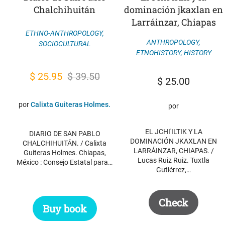
Chalchihuitán
dominación jkaxlan en
Larráinzar, Chiapas
ETHNO-ANTHROPOLOGY
,
ANTHROPOLOGY
,
SOCIOCULTURAL
ETNOHISTORY
,
HISTORY
Original
Current
$
25.95
$
39.50
$
25.00
price
price
was:
is:
por
Calixta Guiteras Holmes.
por
$ 39.50.
$ 25.95.
EL JCHI'ILTIK Y LA
DIARIO DE SAN PABLO
DOMINACIÓN JKAXLAN EN
CHALCHIHUITÁN. / Calixta
LARRÁINZAR, CHIAPAS. /
Guiteras Holmes. Chiapas,
Lucas Ruiz Ruiz. Tuxtla
México : Consejo Estatal para…
Gutiérrez,…
Check
Buy book