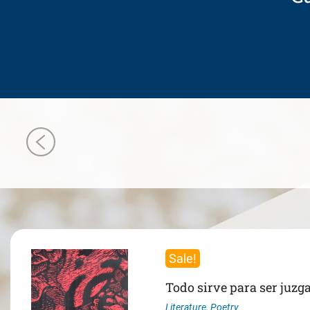
Sale!
Todo sirve para ser juzg
Literature
,
Poetry