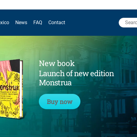
Search
xico
News
FAQ
Contact
for:
New book
Launch of new edition
Monstrua
Buy now