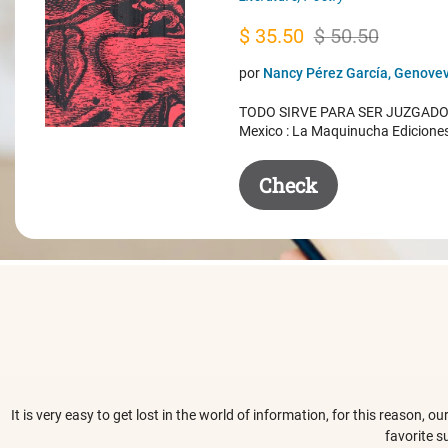
Original
Current
$
35.50
$
50.50
price
price
por
Nancy Pérez García, Genovev
was:
is:
TODO SIRVE PARA SER JUZGADO. 
$ 50.50.
$ 35.50.
Mexico : La Maquinucha Edicione
Check
It is very easy to get lost in the world of information, for this reason,
favorite s