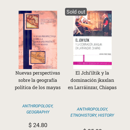
Sold out
Nuevas perspectivas
El Jchi’iltik y la
sobre la geografía
dominación jkaxlan
política de los mayas
en Larráinzar, Chiapas
ANTHROPOLOGY
,
ANTHROPOLOGY
,
GEOGRAPHY
ETNOHISTORY
,
HISTORY
$
24.80