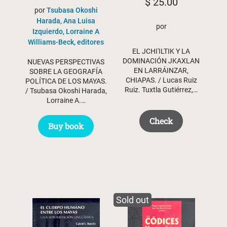
$
25.00
por
Tsubasa Okoshi
Harada, Ana Luisa
por
Izquierdo, Lorraine A
Williams-Beck, editores
EL JCHI'ILTIK Y LA
DOMINACIÓN JKAXLAN
NUEVAS PERSPECTIVAS
EN LARRÁINZAR,
SOBRE LA GEOGRAFÍA
CHIAPAS. / Lucas Ruiz
POLÍTICA DE LOS MAYAS.
Ruiz. Tuxtla Gutiérrez,…
/ Tsubasa Okoshi Harada,
Lorraine A.…
Check
Buy book
Sold out