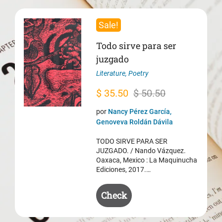
Sale!
Todo sirve para ser
juzgado
Literature
,
Poetry
Original
Current
$
35.50
$
50.50
price
price
por
Nancy Pérez García,
was:
is:
Genoveva Roldán Dávila
$ 50.50.
$ 35.50.
TODO SIRVE PARA SER
JUZGADO. / Nando Vázquez.
Oaxaca, Mexico : La Maquinucha
Ediciones, 2017.…
Check