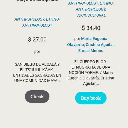
ANTHROPOLOGY
,
ETHNO-
ANTHROPOLOGY
,
SOCIOCULTURAL
ANTHROPOLOGY
,
ETHNO-
ANTHROPOLOGY
$
34.40
$
27.00
por
María Eugenia
Olavarría, Cristina Aguilar,
Enrica Merino
por
EL CUERPO FLOR :
SAN DIEGO DE ALCALÁ Y
ETNOGRAFÍA DE UNA
EL TS'UULIL K'ÁAK :
NOCIÓN YOEME. / María
ENTIDADES SAGRADAS EN
Eugenia Olavarría, Cristina
UNA COMUNIDAD MAYA…
Aguilar,…
Check
Buy book