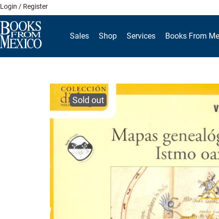
Skip
Login / Register
to
content
Sales
Shop
Services
Books From Me
Sold out