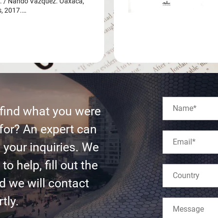
/ Nando Vázquez. Oaxaca,
s, 2017.…
 find what you were
for? An expert can
l your inquiries. We
to help, fill out the
d we will contact
tly.