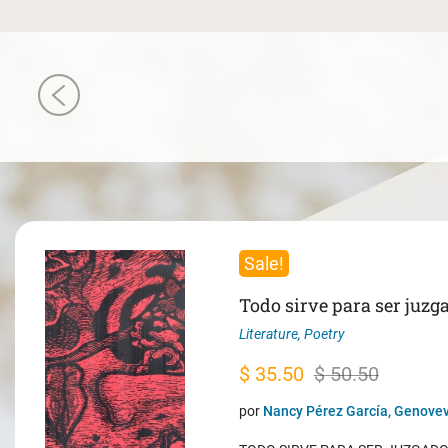
Sale!
Todo sirve para ser juzg
Literature
,
Poetry
Original
Current
$
35.50
$
50.50
price
price
por
Nancy Pérez García, Genovev
was:
is: