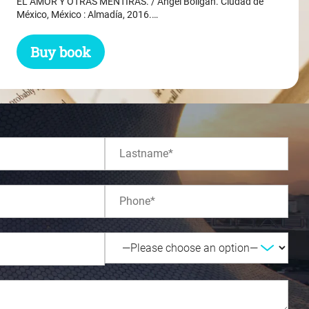
EL AMOR Y OTRAS MENTIRAS. / Ángel Boligán. Ciudad de
$ 31.45.
$ 29.45.
México, México : Almadía, 2016.…
Buy book