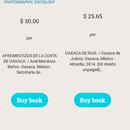
PHOTOGRAPHY
,
SOCIOLOGY
$
25.65
$
30.00
por
por
OAXACA DE RIUS. / Oaxaca de
AFROMESTIZOS DE LA COSTA
Juárez, Oaxaca, México :
DE OAXACA. / Ariel Mendoza
Almadía, 2014. [60 sheets
Baños. Oaxaca, México :
unpaged]…
Secretaría de…
Buy book
Buy book