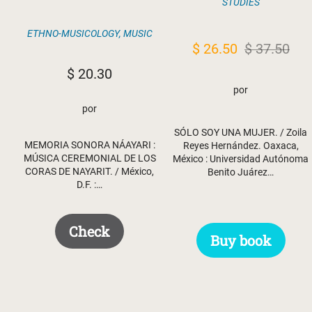
STUDIES
ETHNO-MUSICOLOGY
,
MUSIC
Original
Current
$
26.50
$
37.50
price
price
$
20.30
was:
is:
por
$ 37.50.
$ 26.50.
por
SÓLO SOY UNA MUJER. / Zoila
MEMORIA SONORA NÁAYARI :
Reyes Hernández. Oaxaca,
MÚSICA CEREMONIAL DE LOS
México : Universidad Autónoma
CORAS DE NAYARIT. / México,
Benito Juárez…
D.F. :…
Check
Buy book