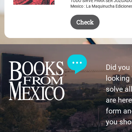
TODO SIRVE PARA SER JUZGADO. 
$ 50.50.
$ 35.50.
Mexico : La Maquinucha Edicione
Check
Did you
looking 
solve al
are here 
form an
you shor