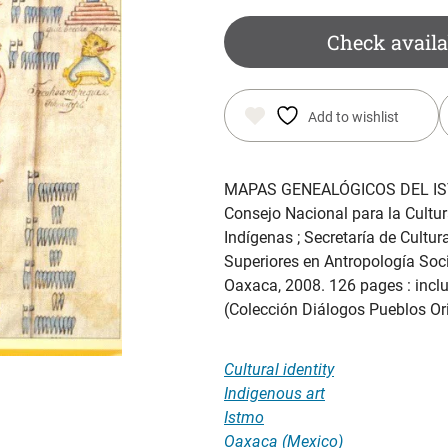
Check availa
Add to wishlist
MAPAS GENEALÓGICOS DEL I
Consejo Nacional para la Cultura
Indígenas ; Secretaría de Cultu
Superiores en Antropología Soci
Oaxaca, 2008. 126 pages : includ
(Colección Diálogos Pueblos Ori
Cultural identity
Indigenous art
Istmo
Oaxaca (Mexico)