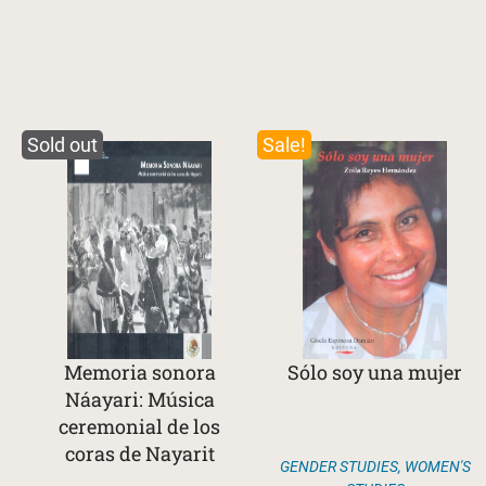
Sold out
Sale!
Memoria sonora
Sólo soy una mujer
Náayari: Música
ceremonial de los
coras de Nayarit
GENDER STUDIES
,
WOMEN'S