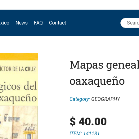
Search
xico
News
FAQ
Contact
for:
Mapas geneal
oaxaqueño
Category:
GEOGRAPHY
$
40.00
ITEM: 141181