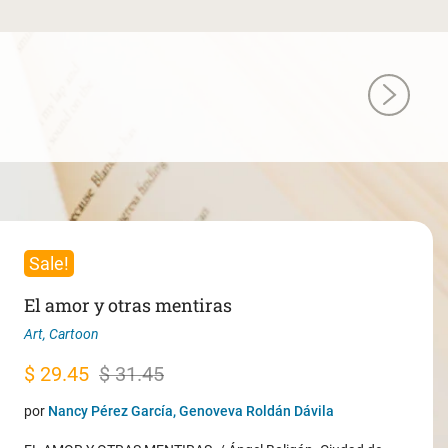
Sale!
El amor y otras mentiras
Art
,
Cartoon
Original
Current
$
29.45
$
31.45
price
price
por
Nancy Pérez García, Genoveva Roldán Dávila
was:
is: