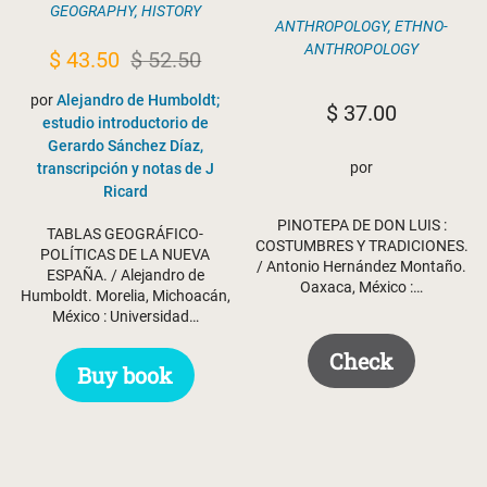
GEOGRAPHY
,
HISTORY
ANTHROPOLOGY
,
ETHNO-
ANTHROPOLOGY
Original
Current
$
43.50
$
52.50
price
price
por
Alejandro de Humboldt;
$
37.00
was:
is:
estudio introductorio de
Gerardo Sánchez Díaz,
$ 52.50.
$ 43.50.
por
transcripción y notas de J
Ricard
PINOTEPA DE DON LUIS :
TABLAS GEOGRÁFICO-
COSTUMBRES Y TRADICIONES.
POLÍTICAS DE LA NUEVA
/ Antonio Hernández Montaño.
ESPAÑA. / Alejandro de
Oaxaca, México :…
Humboldt. Morelia, Michoacán,
México : Universidad…
Check
Buy book