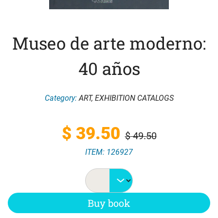
Museo de arte moderno:
40 años
Category:
ART
,
EXHIBITION CATALOGS
Original
Current
$
39.50
$
49.50
ITEM: 126927
price
price
was:
is:
Buy book
$ 49.50.
$ 39.50.