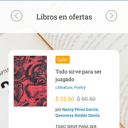
Libros en ofertas
Sale!
Todo sirve para ser
juzgado
Literature
,
Poetry
Original
Current
$
35.50
$
50.50
price
price
por
Nancy Pérez García,
was:
is:
Genoveva Roldán Dávila
$ 50.50.
$ 35.50.
TODO SIRVE PARA SER