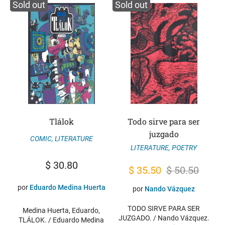
Sold out
Sold out
Tlálok
Todo sirve para ser
juzgado
COMIC
,
LITERATURE
LITERATURE
,
POETRY
$
30.80
Original
Current
$
35.50
$
50.50
price
price
por
Eduardo Medina Huerta
por
Nando Vázquez
was:
is:
TODO SIRVE PARA SER
Medina Huerta, Eduardo,
$ 50.50.
$ 35.50.
JUZGADO. / Nando Vázquez.
TLÁLOK. / Eduardo Medina