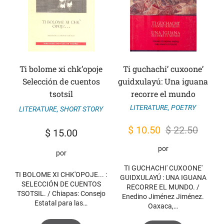
Ti bolome xi chk’opoje
Ti guchachi’ cuxoone’
Selección de cuentos
guidxulayú: Una iguana
tsotsil
recorre el mundo
LITERATURE
,
POETRY
LITERATURE
,
SHORT STORY
Original
Current
$
10.50
$
22.50
$
15.00
price
price
por
por
was:
is:
TI GUCHACHI' CUXOONE'
$ 22.50.
$ 10.50.
TI BOLOME XI CHK'OPOJE... :
GUIDXULAYÚ : UNA IGUANA
SELECCIÓN DE CUENTOS
RECORRE EL MUNDO. /
TSOTSIL. / Chiapas: Consejo
Enedino Jiménez Jiménez.
Estatal para las…
Oaxaca,…