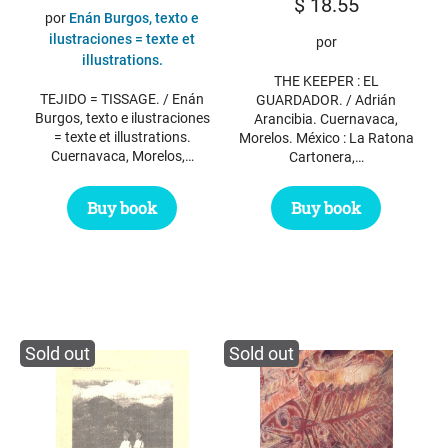
$
18.55
por
Enán Burgos, texto e
ilustraciones = texte et
por
illustrations.
THE KEEPER : EL
TEJIDO = TISSAGE. / Enán
GUARDADOR. / Adrián
Burgos, texto e ilustraciones
Arancibia. Cuernavaca,
= texte et illustrations.
Morelos. México : La Ratona
Cuernavaca, Morelos,…
Cartonera,…
Buy book
Buy book
Sold out
Sold out