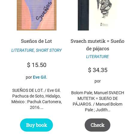
Sueños de Lot
Svaech mutetik = Sueño
de pájaros
LITERATURE
,
SHORT STORY
LITERATURE
$
15.50
$
34.35
por
Eve Gil.
por
SUEÑOS DE LOT. / Eve Gil.
Bolom Pale, Manuel SVAECH
Pachuca de Soto, Hidalgo,
MUTETIK = SUEñO DE
México : Pachuk Cartonera,
PÁJAROS. / Manuel Bolom
2016.…
Pale ; Judith…
Buy book
Check