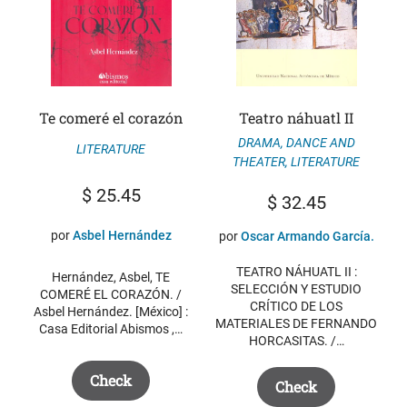
Te comeré el corazón
Teatro náhuatl II
DRAMA, DANCE AND
LITERATURE
THEATER
,
LITERATURE
$
25.45
$
32.45
por
Asbel Hernández
por
Oscar Armando García.
TEATRO NÁHUATL II :
Hernández, Asbel, TE
SELECCIÓN Y ESTUDIO
COMERÉ EL CORAZÓN. /
CRÍTICO DE LOS
Asbel Hernández. [México] :
MATERIALES DE FERNANDO
Casa Editorial Abismos ,…
HORCASITAS. /…
Check
Check