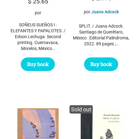
$
25.65
por
Juana Adcock
por
SOÑEUS SUEÑOS I :
SPLIT. / Juana Adcock.
ELEFANTES Y PAPALOTES. /
Santiago de Querétaro,
Edson Lechuga. Second
México : Editorial Palíndroma,
printing. Cuernavaca,
2022. 89 pages ;…
Morelos, México…
Buy book
Buy book
Sold out