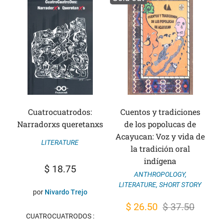
Cuatrocuatrodos:
Cuentos y tradiciones
Narradorxs queretanxs
de los popolucas de
Acayucan: Voz y vida de
LITERATURE
la tradición oral
indígena
$
18.75
ANTHROPOLOGY
,
LITERATURE
,
SHORT STORY
por
Nivardo Trejo
Original
Current
$
26.50
$
37.50
CUATROCUATRODOS :