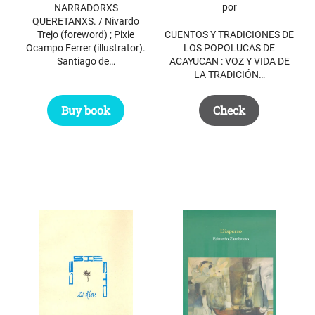
price
price
por
NARRADORXS
was:
is:
QUERETANXS. / Nivardo
Trejo (foreword) ; Pixie
CUENTOS Y TRADICIONES DE
$ 37.50.
$ 26.50.
Ocampo Ferrer (illustrator).
LOS POPOLUCAS DE
Santiago de…
ACAYUCAN : VOZ Y VIDA DE
LA TRADICIÓN…
Buy book
Check