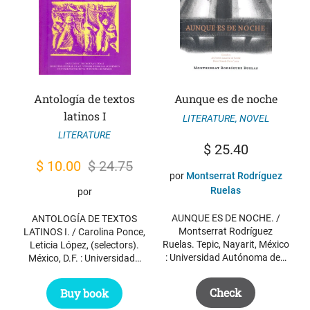
Antología de textos
Aunque es de noche
latinos I
LITERATURE
,
NOVEL
LITERATURE
$
25.40
Original
Current
$
10.00
$
24.75
por
Montserrat Rodríguez
price
price
Ruelas
por
was:
is:
AUNQUE ES DE NOCHE. /
ANTOLOGÍA DE TEXTOS
$ 24.75.
$ 10.00.
Montserrat Rodríguez
LATINOS I. / Carolina Ponce,
Ruelas. Tepic, Nayarit, México
Leticia López, (selectors).
: Universidad Autónoma de…
México, D.F. : Universidad…
Check
Buy book