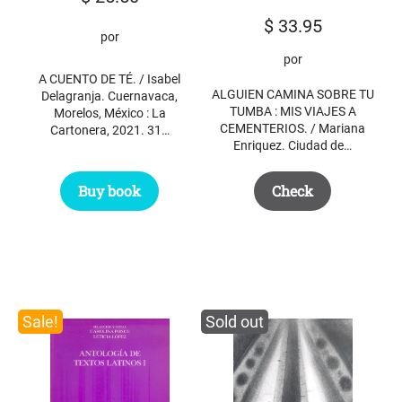
$
33.95
por
por
A CUENTO DE TÉ. / Isabel
ALGUIEN CAMINA SOBRE TU
Delagranja. Cuernavaca,
TUMBA : MIS VIAJES A
Morelos, México : La
CEMENTERIOS. / Mariana
Cartonera, 2021. 31…
Enriquez. Ciudad de…
Buy book
Check
Sale!
Sold out