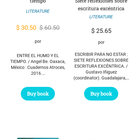
tiempo
Siete reflexiones sobre
escritura excéntrica
LITERATURE
LITERATURE
Original
Current
$
30.50
$
60.50
$
25.65
price
price
por
por
was:
is:
$ 60.50.
$ 30.50.
ESCRIBIR PARA NO ESTAR :
ENTRE EL HUMO Y EL
SIETE REFLEXIONES SOBRE
TIEMPO. / Angel Be. Oaxaca,
ESCRITURA EXCÉNTRICA. /
México : Cuadernos Atroces,
Gustavo Iñiguez
2016.…
(coordinator). Guadalajara,…
Buy book
Buy book