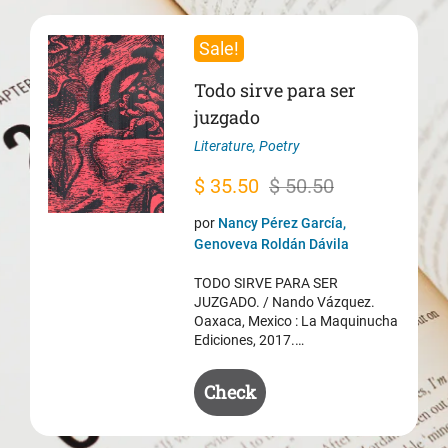
Sale!
Todo sirve para ser
juzgado
Literature
,
Poetry
Original
Current
$
35.50
$
50.50
price
price
por
Nancy Pérez García,
was:
is:
Genoveva Roldán Dávila
$ 50.50.
$ 35.50.
TODO SIRVE PARA SER
JUZGADO. / Nando Vázquez.
Oaxaca, Mexico : La Maquinucha
Ediciones, 2017.…
Check