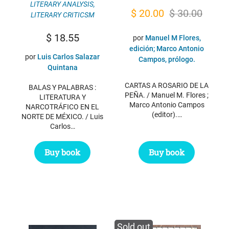
LITERARY ANALYSIS
,
Original
Current
$
20.00
$
30.00
LITERARY CRITICSM
price
price
$
18.55
por
Manuel M Flores,
was:
is:
edición; Marco Antonio
por
Luis Carlos Salazar
$ 30.00.
$ 20.00.
Campos, prólogo.
Quintana
CARTAS A ROSARIO DE LA
BALAS Y PALABRAS :
PEÑA. / Manuel M. Flores ;
LITERATURA Y
Marco Antonio Campos
NARCOTRÁFICO EN EL
(editor).…
NORTE DE MÉXICO. / Luis
Carlos…
Buy book
Buy book
Sold out