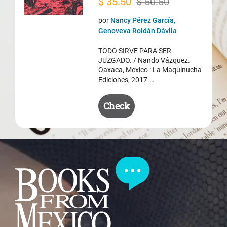
Original
Current
$
35.50
$
50.50
price
price
por
Nancy Pérez García,
was:
is:
Genoveva Roldán Dávila
$ 50.50.
$ 35.50.
TODO SIRVE PARA SER
JUZGADO. / Nando Vázquez.
Oaxaca, Mexico : La Maquinucha
Ediciones, 2017.…
Check