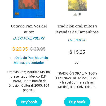
Octavio Paz. Voz del
Tradición oral, mitos y
autor
leyendas de Tamaulipas
LITERATURE
,
POETRY
LITERATURE
Original
Current
$
20.95
$
30.95
$
15.25
price
price
por
Octavio Paz; Mauricio
was:
is:
por
Molina, presentador
$ 30.95.
$ 20.95.
Octavio Paz; Mauricio Molina,
TRADICIÓN ORAL, MITOS Y
presentador México, D.F.:
LEYENDAS DE TAMAULIPAS.
UNAM, Coordinación de
/ Isabel Contreras Islas.
Difusión Cultural, 2005. 104
México, D.F. : Universidad…
pages.…
Buy book
Buy book