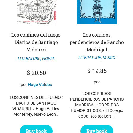
Los confines del fuego:
Los corridos
Diarios de Santiago
pendencieros de Pancho
Vidaurri
Madrigal
LITERATURE
,
MUSIC
LITERATURE
,
NOVEL
$
19.85
$
20.50
por
por
Hugo Valdés
LOS CORRIDOS
LOS CONFINES DEL FUEGO :
PENDENCIEROS DE PANCHO
DIARIO DE SANTIAGO
MADRIGAL : CORRIDOS
VIDAURRI. / Hugo Valdés.
HUMORÍSTICOS. / El Colegio
Monterrey, Nuevo León,…
de Jalisco (editor).…
Buy book
Buy book