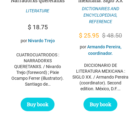
Narradorxs queretanxs
mexicana: Siglo XX
DICTIONARIES AND
LITERATURE
ENCYCLOPEDIAS
,
REFERENCE
$
18.75
Original
Current
$
25.95
$
48.50
por
Nivardo Trejo
price
price
por
Armando Pereira,
was:
is:
coordinador.
CUATROCUATRODOS :
NARRADORXS
$ 48.50.
$ 25.95.
DICCIONARIO DE
QUERETANXS. / Nivardo
LITERATURA MEXICANA :
Trejo (foreword) ; Pixie
SIGLO XX. / Armando Pereira
Ocampo Ferrer (illustrator).
(coordinator). Second
Santiago de…
edition. México, D.F.…
Buy book
Buy book