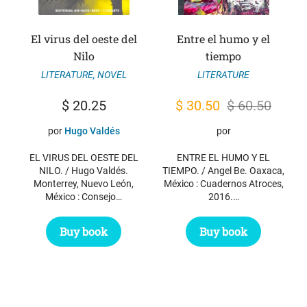
El virus del oeste del
Entre el humo y el
Nilo
tiempo
LITERATURE
,
NOVEL
LITERATURE
Original
Current
$
20.25
$
30.50
$
60.50
price
price
por
Hugo Valdés
por
was:
is:
EL VIRUS DEL OESTE DEL
ENTRE EL HUMO Y EL
$ 60.50.
$ 30.50.
NILO. / Hugo Valdés.
TIEMPO. / Angel Be. Oaxaca,
Monterrey, Nuevo León,
México : Cuadernos Atroces,
México : Consejo…
2016.…
Buy book
Buy book