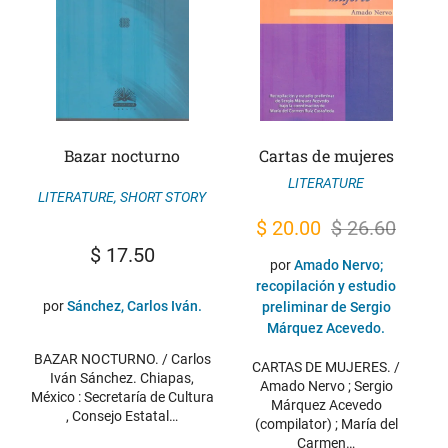
Bazar nocturno
Cartas de mujeres
LITERATURE
LITERATURE
,
SHORT STORY
Original
Current
$
20.00
$
26.60
$
17.50
price
price
por
Amado Nervo;
was:
is:
recopilación y estudio
por
Sánchez, Carlos Iván.
preliminar de Sergio
$ 26.60.
$ 20.00.
Márquez Acevedo.
BAZAR NOCTURNO. / Carlos
CARTAS DE MUJERES. /
Iván Sánchez. Chiapas,
Amado Nervo ; Sergio
México : Secretaría de Cultura
Márquez Acevedo
, Consejo Estatal…
(compilator) ; María del
Carmen…