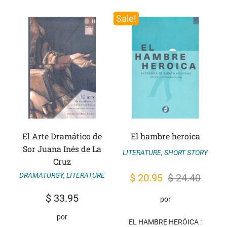
Sale!
El Arte Dramático de
El hambre heroica
Sor Juana Inés de La
LITERATURE
,
SHORT STORY
Cruz
DRAMATURGY
,
LITERATURE
Original
Current
$
20.95
$
24.40
price
price
$
33.95
por
was:
is:
por
$ 24.40.
$ 20.95.
EL HAMBRE HERÓICA :