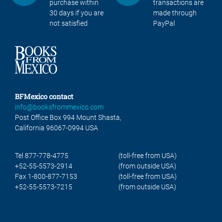
purchase within
transactions are
30 days if you are
made through
not satisfied
PayPal
BFMexico contact
info@booksfrommexico.com
Post Office Box 994 Mount Shasta,
California 96067-0994 USA
Tel 877-778-4775
(toll-free from USA)
+52-55-5573-2914
(from outside USA)
Fax 1-800-877-7153
(toll-free from USA)
+52-55-5573-7215
(from outside USA)