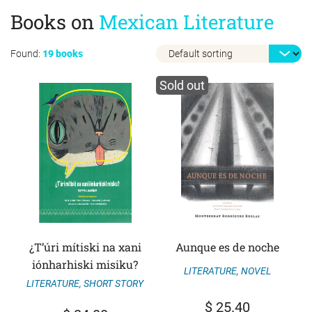
Books on
Mexican Literature
Found:
19 books
Sold out
¿T’úri mítiski na xani
Aunque es de noche
iónharhiski misiku?
LITERATURE
,
NOVEL
LITERATURE
,
SHORT STORY
$
25.40