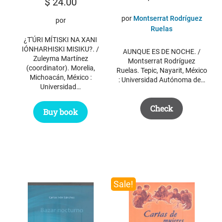
$
24.00
por
Montserrat Rodríguez
por
Ruelas
¿T'ÚRI MÍTISKI NA XANI
IÓNHARHISKI MISIKU?. /
AUNQUE ES DE NOCHE. /
Zuleyma Martínez
Montserrat Rodríguez
(coordinator). Morelia,
Ruelas. Tepic, Nayarit, México
Michoacán, México :
: Universidad Autónoma de…
Universidad…
Check
Buy book
Sale!