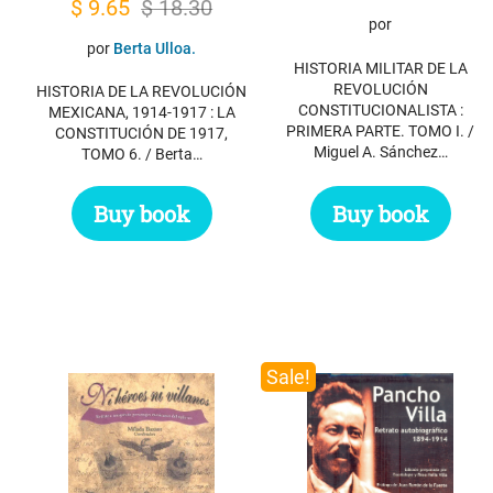
Original
Current
$
9.65
$
18.30
por
price
price
por
Berta Ulloa.
was:
is:
HISTORIA MILITAR DE LA
REVOLUCIÓN
HISTORIA DE LA REVOLUCIÓN
$ 18.30.
$ 9.65.
CONSTITUCIONALISTA :
MEXICANA, 1914-1917 : LA
PRIMERA PARTE. TOMO I. /
CONSTITUCIÓN DE 1917,
Miguel A. Sánchez…
TOMO 6. / Berta…
Buy book
Buy book
Sale!