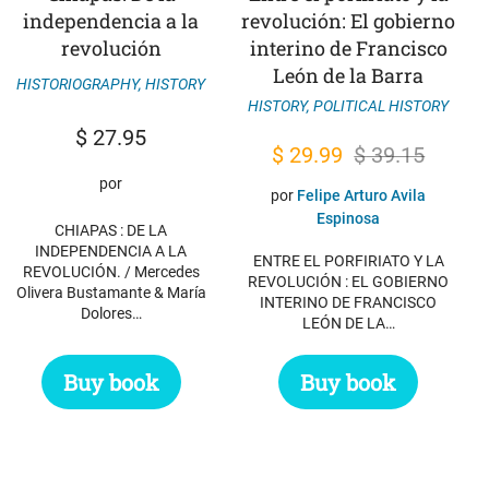
independencia a la
revolución: El gobierno
revolución
interino de Francisco
León de la Barra
HISTORIOGRAPHY
,
HISTORY
HISTORY
,
POLITICAL HISTORY
$
27.95
Original
Current
$
29.99
$
39.15
price
price
por
por
Felipe Arturo Avila
was:
is:
Espinosa
CHIAPAS : DE LA
$ 39.15.
$ 29.99.
INDEPENDENCIA A LA
ENTRE EL PORFIRIATO Y LA
REVOLUCIÓN. / Mercedes
REVOLUCIÓN : EL GOBIERNO
Olivera Bustamante & María
INTERINO DE FRANCISCO
Dolores…
LEÓN DE LA…
Buy book
Buy book