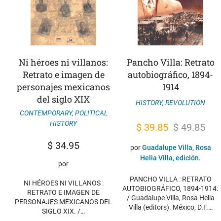
Ni héroes ni villanos:
Pancho Villa: Retrato
Retrato e imagen de
autobiográfico, 1894-
personajes mexicanos
1914
del siglo XIX
HISTORY
,
REVOLUTION
CONTEMPORARY
,
POLITICAL
HISTORY
Original
Current
$
39.85
$
49.85
price
price
$
34.95
por
Guadalupe Villa, Rosa
was:
is:
Helia Villa, edición.
por
$ 49.85.
$ 39.85.
PANCHO VILLA : RETRATO
NI HÉROES NI VILLANOS :
AUTOBIOGRÁFICO, 1894-1914.
RETRATO E IMAGEN DE
/ Guadalupe Villa, Rosa Helia
PERSONAJES MEXICANOS DEL
Villa (editors). México, D.F.…
SIGLO XIX. /…