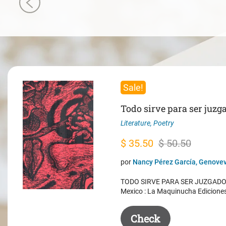
Sale!
Todo sirve para ser juzg
Literature
,
Poetry
Original
Current
$
35.50
$
50.50
price
price
por
Nancy Pérez García, Genovev
was:
is:
TODO SIRVE PARA SER JUZGADO. 
$ 50.50.
$ 35.50.
Mexico : La Maquinucha Edicione
Check