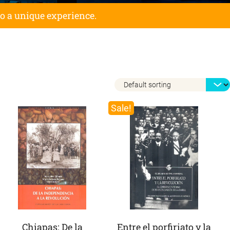
to a unique experience.
Sale!
Chiapas: De la
Entre el porfiriato y la