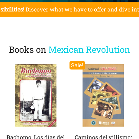
sibilities!
Discover what we have to offer and dive in
Books on
Mexican Revolution
Sale!
Bachomo: Los días del
Caminos del villismo: