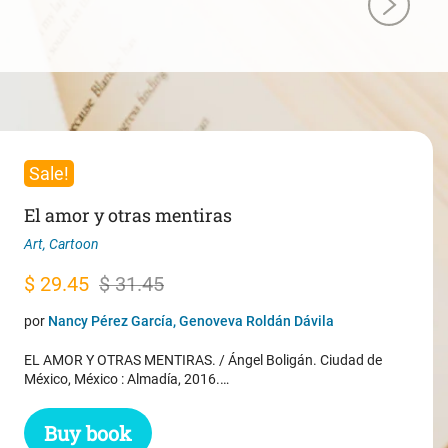
Sale!
El amor y otras mentiras
Art
,
Cartoon
Original
Current
$
29.45
$
31.45
price
price
por
Nancy Pérez García, Genoveva Roldán Dávila
was:
is:
EL AMOR Y OTRAS MENTIRAS. / Ángel Boligán. Ciudad de
$ 31.45.
$ 29.45.
México, México : Almadía, 2016.…
Buy book