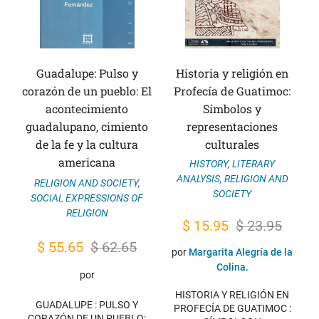
Guadalupe: Pulso y
Historia y religión en
corazón de un pueblo: El
Profecía de Guatimoc:
acontecimiento
Símbolos y
guadalupano, cimiento
representaciones
de la fe y la cultura
culturales
americana
HISTORY
,
LITERARY
ANALYSIS
,
RELIGION AND
RELIGION AND SOCIETY
,
SOCIETY
SOCIAL EXPRESSIONS OF
RELIGION
Original
Current
$
15.95
$
23.95
Original
Current
price
price
$
55.65
$
62.65
por
Margarita Alegría de la
price
price
was:
is:
Colina.
por
was:
is:
$ 23.95.
$ 15.95.
HISTORIA Y RELIGIÓN EN
GUADALUPE : PULSO Y
$ 62.65.
$ 55.65.
PROFECÍA DE GUATIMOC :
CORAZÓN DE UN PUEBLO: