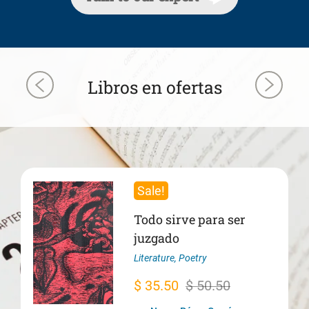
Libros en ofertas
Sale!
Todo sirve para ser
juzgado
Literature
,
Poetry
Original
Current
$
35.50
$
50.50
price
price