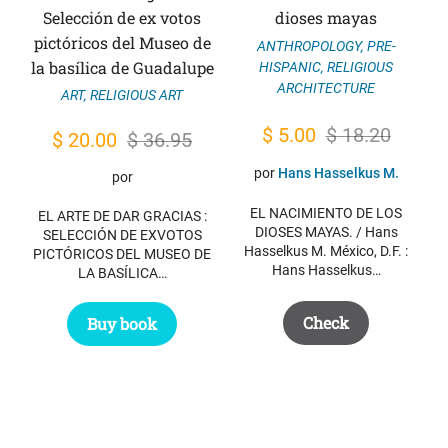
Selección de ex votos
dioses mayas
pictóricos del Museo de
ANTHROPOLOGY
,
PRE-
la basílica de Guadalupe
HISPANIC
,
RELIGIOUS
ARCHITECTURE
ART
,
RELIGIOUS ART
Original
Current
$
5.00
$
18.20
Original
Current
$
20.00
$
36.95
price
price
price
price
por
Hans Hasselkus M.
por
was:
is:
was:
is:
EL NACIMIENTO DE LOS
EL ARTE DE DAR GRACIAS :
$ 18.20.
$ 5.00.
$ 36.95.
$ 20.00.
DIOSES MAYAS. / Hans
SELECCIÓN DE EXVOTOS
Hasselkus M. México, D.F. :
PICTÓRICOS DEL MUSEO DE
Hans Hasselkus…
LA BASÍLICA…
Check
Buy book