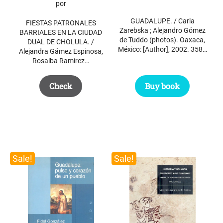
was:
is:
por
$ 132.50.
$ 50.00.
GUADALUPE. / Carla
FIESTAS PATRONALES
Zarebska ; Alejandro Gómez
BARRIALES EN LA CIUDAD
de Tuddo (photos). Oaxaca,
DUAL DE CHOLULA. /
México: [Author], 2002. 358…
Alejandra Gámez Espinosa,
Rosalba Ramírez…
Check
Buy book
Sale!
Sale!