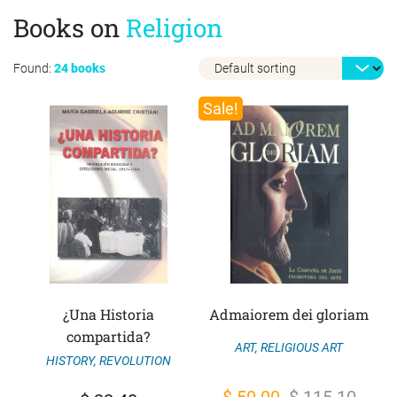
Books on
Religion
Found:
24 books
Sale!
¿Una Historia
Admaiorem dei gloriam
compartida?
ART
,
RELIGIOUS ART
HISTORY
,
REVOLUTION
Original
Current
$
50.00
$
115.10