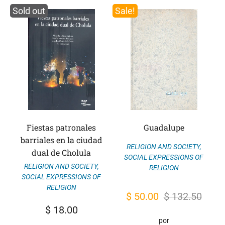
Sold out
Sale!
Fiestas patronales
Guadalupe
barriales en la ciudad
RELIGION AND SOCIETY
,
dual de Cholula
SOCIAL EXPRESSIONS OF
RELIGION AND SOCIETY
,
RELIGION
SOCIAL EXPRESSIONS OF
RELIGION
Original
Current
$
50.00
$
132.50
$
18.00
price
price
por