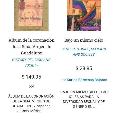
Álbum de la coronación
Bajo un mismo cielo
de la Sma. Virgen de
GENDER STUDIES
,
RELIGION
Guadalupe
AND SOCIETY
HISTORY
,
RELIGION AND
SOCIETY
$
28.85
$
149.95
por
Karina Bárcenas Bajaras
por
BAJO UN MISMO CIELO : LAS
ÁLBUM DE LA CORONACIÓN
IGLESIAS PARA LA
DE LA SMA. VIRGEN DE
DIVERSIDAD SEXUAL Y DE
GUADALUPE. / Zapopan,
GÉNERO EN…
Jalisco, México :…