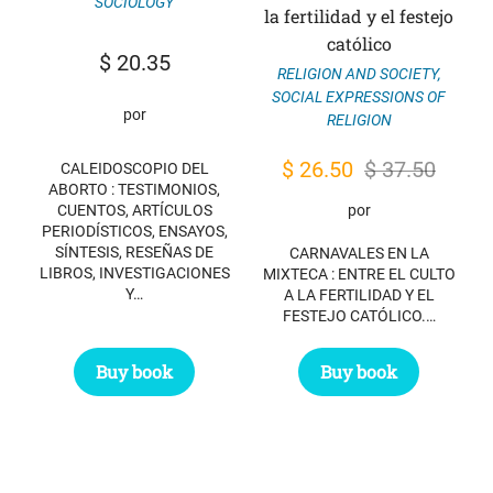
SOCIOLOGY
la fertilidad y el festejo
católico
$
20.35
RELIGION AND SOCIETY
,
SOCIAL EXPRESSIONS OF
por
RELIGION
Original
Current
$
26.50
$
37.50
CALEIDOSCOPIO DEL
ABORTO : TESTIMONIOS,
price
price
CUENTOS, ARTÍCULOS
por
was:
is:
PERIODÍSTICOS, ENSAYOS,
SÍNTESIS, RESEÑAS DE
CARNAVALES EN LA
$ 37.50.
$ 26.50.
LIBROS, INVESTIGACIONES
MIXTECA : ENTRE EL CULTO
Y…
A LA FERTILIDAD Y EL
FESTEJO CATÓLICO.…
Buy book
Buy book