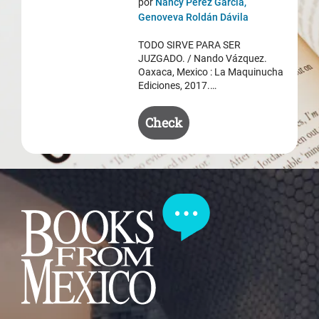
por
Nancy Pérez García,
was:
is:
Genoveva Roldán Dávila
$ 50.50.
$ 35.50.
TODO SIRVE PARA SER
JUZGADO. / Nando Vázquez.
Oaxaca, Mexico : La Maquinucha
Ediciones, 2017.…
Check