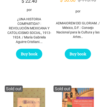
$
22.40
price
price
por
por
was:
is:
¿UNA HISTORIA
$ 115.10.
$ 50.00.
ADMAIOREM DEI GLORIAM. /
COMPARTIDA? :
México, D.F. : Consejo
REVOLUCIÓN MEXICANA Y
Nacional para la Cultura y las
CATOLICISMO SOCIAL, 1913-
Artes…
1924. / María Gabriela
Aguirre Cristiani.…
Buy book
Buy book
Sold out
Sold out