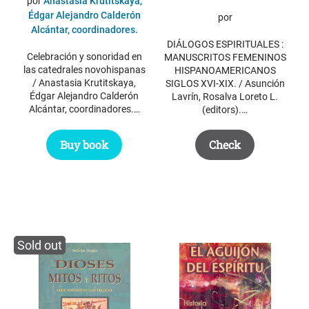
por
Anastasia Krutitskaya,
Édgar Alejandro Calderón
por
Alcántar, coordinadores.
DIÁLOGOS ESPIRITUALES :
Celebración y sonoridad en
MANUSCRITOS FEMENINOS
las catedrales novohispanas
HISPANOAMERICANOS
/ Anastasia Krutitskaya,
SIGLOS XVI-XIX. / Asunción
Édgar Alejandro Calderón
Lavrín, Rosalva Loreto L.
Alcántar, coordinadores.…
(editors).…
Buy book
Check
Sold out