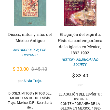
Dioses, mitos y ritos del
El aguijón del espíritu:
México Antiguo
Historia contemporánea
de la iglesia en México,
ANTHROPOLOGY
,
PRE-
1892-1992
HISPANIC
HISTORY
,
RELIGION AND
SOCIETY
Original
Current
$
30.00
$
45.10
$
33.40
price
price
por
Silvia Trejo.
was:
is:
por
$ 45.10.
$ 30.00.
DIOSES, MITOS Y RITOS DEL
EL AGUIJÓN DEL ESPÍRITU :
MÉXICO ANTIGUO. / Silvia
HISTORIA
Trejo. México, D.F. : Secretaría
CONTEMPORÁNEA DE LA
de…
IGLESIA EN MÉXICO, 1892-