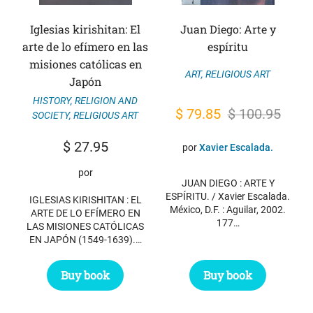
Iglesias kirishitan: El
Juan Diego: Arte y
arte de lo efímero en las
espíritu
misiones católicas en
ART
,
RELIGIOUS ART
Japón
HISTORY
,
RELIGION AND
Original
Current
$
79.85
$
100.95
SOCIETY
,
RELIGIOUS ART
price
price
$
27.95
por
Xavier Escalada.
was:
is:
por
$ 100.95.
$ 79.85.
JUAN DIEGO : ARTE Y
ESPÍRITU. / Xavier Escalada.
IGLESIAS KIRISHITAN : EL
México, D.F. : Aguilar, 2002.
ARTE DE LO EFÍMERO EN
177…
LAS MISIONES CATÓLICAS
EN JAPÓN (1549-1639).…
Buy book
Buy book