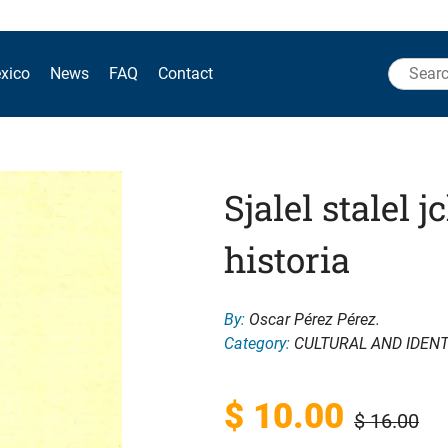
Search
xico
News
FAQ
Contact
for:
Sjalel stalel j
historia
By:
Oscar Pérez Pérez.
Category:
CULTURAL AND IDENT
Original
Current
$
10.00
$
16.00