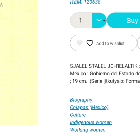
ITEM: 120638
price
price
was:
is:
Buy
$ 16.00.
$ 10.00.
Add to wishlist
SJALEL STALEL JCH'IELALTIK 
México : Gobierno del Estado de
; 19 cm. (Serie Ijtkutya’b: For
Biography
Chiapas (Mexico)
Culture
Indigenous women
Working women