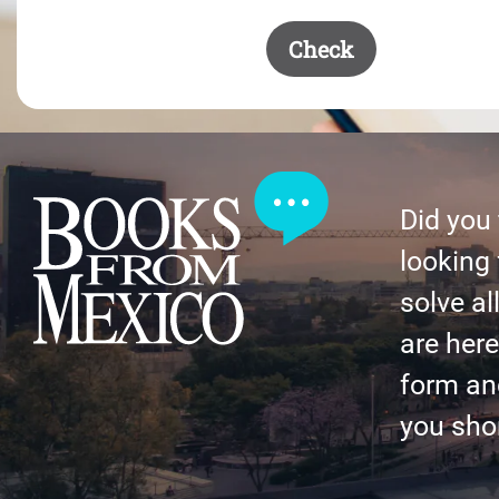
Check
Did you
looking 
solve al
are here 
form an
you shor