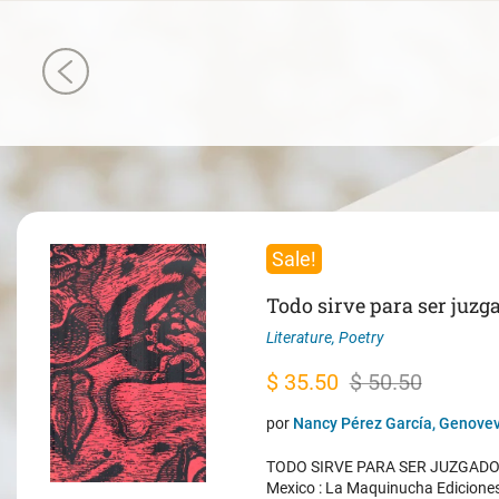
Sale!
Todo sirve para ser juzg
Literature
,
Poetry
Original
Current
$
35.50
$
50.50
price
price
por
Nancy Pérez García, Genovev
was:
is:
TODO SIRVE PARA SER JUZGADO. 
$ 50.50.
$ 35.50.
Mexico : La Maquinucha Edicione