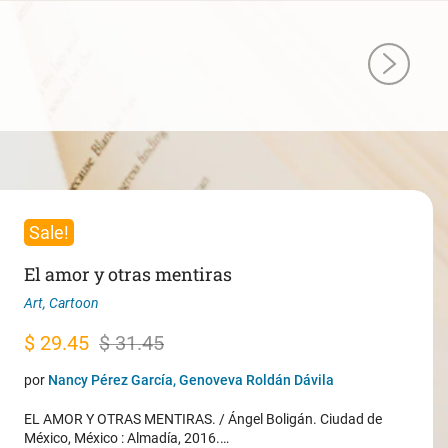
Sale!
El amor y otras mentiras
Art
,
Cartoon
Original
Current
$
29.45
$
31.45
price
price
por
Nancy Pérez García, Genoveva Roldán Dávila
was:
is:
EL AMOR Y OTRAS MENTIRAS. / Ángel Boligán. Ciudad de
$ 31.45.
$ 29.45.
México, México : Almadía, 2016.…