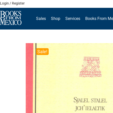
Skip
Login / Register
to
content
Sales
Shop
Services
Books From Me
Sale!