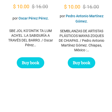
Original
Current
Original
Current
$
10.00
$
16.00
$
10.00
$
16.00
price
price
price
price
por
Pedro Antonio Martínez
por
Oscar Pérez Pérez.
was:
is:
was:
is:
Gómez.
$ 16.00.
$ 10.00.
$ 16.00.
$ 10.00.
SBE JOL KO'ONTIK TA LUM
SEMBLANZAS DE ARTISTAS
ACH'EL: LA SABIDURÍA A
PLÁSTICOS MAYAS-ZOQUES
TRAVÉS DEL BARRO. / Oscar
DE CHIAPAS. / Pedro Antonio
Pérez…
Martínez Gómez. Chiapas,
México :…
Buy book
Buy book