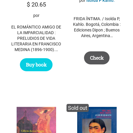
por
Isolda P Kahlo.
$
20.65
$ 44.15.
$ 30.00.
por
FRIDA ÍNTIMA. / Isolda P,
Kahlo. Bogotá, Colombia :
EL ROMÁNTICO AMIGO DE
Ediciones Dipon ; Buenos
LA IMPARCIALIDAD :
Aires, Argentina…
PRELUDIOS DE VIDA
LITERARIA EN FRANCISCO
MEDINA (1896-1900).…
Check
Buy book
Sold out