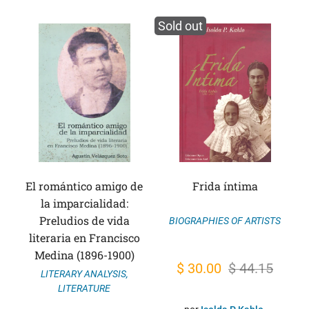
Sold out
El romántico amigo de
Frida íntima
la imparcialidad:
Preludios de vida
BIOGRAPHIES OF ARTISTS
literaria en Francisco
Medina (1896-1900)
Original
Current
$
30.00
$
44.15
LITERARY ANALYSIS
,
price
price
LITERATURE
was:
is: