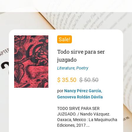
Sale!
Todo sirve para ser
juzgado
Literature
,
Poetry
Original
Current
$
35.50
$
50.50
price
price
por
Nancy Pérez García,
was:
is:
Genoveva Roldán Dávila
$ 50.50.
$ 35.50.
TODO SIRVE PARA SER
JUZGADO. / Nando Vázquez.
Oaxaca, Mexico : La Maquinucha
Ediciones, 2017.…