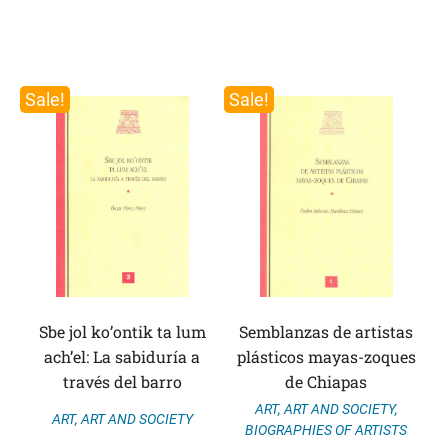
Sale!
Sale!
Sbe jol ko’ontik ta lum
Semblanzas de artistas
ach’el: La sabiduría a
plásticos mayas-zoques
través del barro
de Chiapas
ART
,
ART AND SOCIETY
,
ART
,
ART AND SOCIETY
BIOGRAPHIES OF ARTISTS