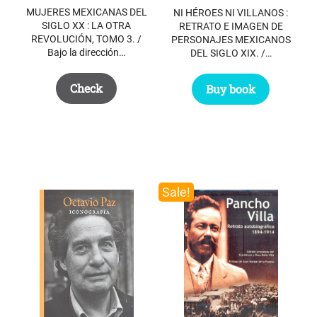
$ 40.10.
$ 20.00.
MUJERES MEXICANAS DEL
NI HÉROES NI VILLANOS :
SIGLO XX : LA OTRA
RETRATO E IMAGEN DE
REVOLUCIÓN, TOMO 3. /
PERSONAJES MEXICANOS
Bajo la dirección…
DEL SIGLO XIX. /…
Check
Buy book
Sale!