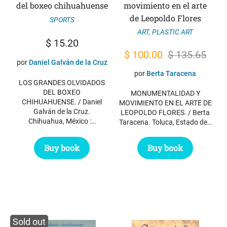
del boxeo chihuahuense
movimiento en el arte
de Leopoldo Flores
SPORTS
ART
,
PLASTIC ART
$
15.20
Original
Current
$
100.00
$
135.65
por
Daniel Galván de la Cruz
price
price
por
Berta Taracena
LOS GRANDES OLVIDADOS
was:
is:
DEL BOXEO
MONUMENTALIDAD Y
$ 135.65.
$ 100.00.
CHIHUAHUENSE. / Daniel
MOVIMIENTO EN EL ARTE DE
Galván de la Cruz.
LEOPOLDO FLORES. / Berta
Chihuahua, México :…
Taracena. Toluca, Estado de…
Buy book
Buy book
Sold out