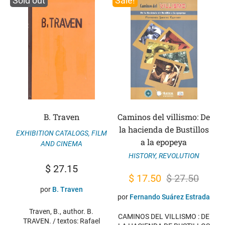
Sold out
Sale!
B. Traven
Caminos del villismo: De
la hacienda de Bustillos
EXHIBITION CATALOGS
,
FILM
a la epopeya
AND CINEMA
HISTORY
,
REVOLUTION
$
27.15
Original
Current
$
17.50
$
27.50
por
B. Traven
price
price
por
Fernando Suárez Estrada
was:
is:
Traven, B., author. B.
CAMINOS DEL VILLISMO : DE
$ 27.50.
$ 17.50.
TRAVEN. / textos: Rafael