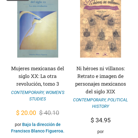
Mujeres mexicanas del
Ni héroes ni villanos:
siglo XX: La otra
Retrato e imagen de
revolución, tomo 3
personajes mexicanos
del siglo XIX
CONTEMPORARY
,
WOMEN'S
STUDIES
CONTEMPORARY
,
POLITICAL
HISTORY
Original
Current
$
20.00
$
40.10
$
34.95
price
price
por
Bajo la dirección de
was:
is:
Francisco Blanco Figueroa.
por