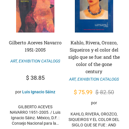
Gilberto Aceves Navarro
Kahlo, Rivera, Orozco,
1951-2005
Siqueiros y el color del
siglo que se fue: and the
ART
,
EXHIBITION CATALOGS
color of the gone
century
$
38.85
ART
,
EXHIBITION CATALOGS
Original
Current
$
75.99
$
82.50
por
Luis Ignacio Sáinz
price
price
por
GILBERTO ACEVES
was:
is:
NAVARRO 1951-2005. / Luis
KAHLO, RIVERA, OROZCO,
$ 82.50.
$ 75.99.
Ignacio Sáinz. México, D.F. :
SIQUEIROS Y EL COLOR DEL
Consejo Nacional para la…
SIGLO QUE SE FUE : AND