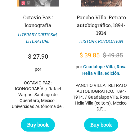
Octavio Paz :
Pancho Villa: Retrato
Iconografía
autobiográfico, 1894-
1914
LITERARY CRITICSM
,
HISTORY
,
REVOLUTION
LITERATURE
Original
Current
$
39.85
$
49.85
$
27.90
price
price
por
Guadalupe Villa, Rosa
por
was:
is:
Helia Villa, edición.
$ 49.85.
$ 39.85.
OCTAVIO PAZ :
PANCHO VILLA : RETRATO
ICONOGRAFÍA. / Rafael
AUTOBIOGRÁFICO, 1894-
Vargas. Santiago de
1914. / Guadalupe Villa, Rosa
Querétaro, México :
Helia Villa (editors). México,
Universidad Autónoma de…
D.F.…
Buy book
Buy book