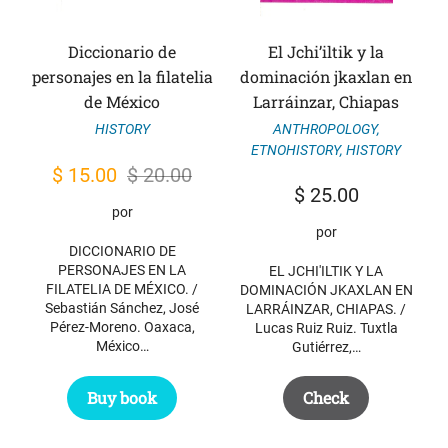
Diccionario de
El Jchi’iltik y la
personajes en la filatelia
dominación jkaxlan en
de México
Larráinzar, Chiapas
ANTHROPOLOGY
,
HISTORY
ETNOHISTORY
,
HISTORY
Original
Current
$
15.00
$
20.00
$
25.00
price
price
por
was:
is:
por
DICCIONARIO DE
$ 20.00.
$ 15.00.
PERSONAJES EN LA
EL JCHI'ILTIK Y LA
FILATELIA DE MÉXICO. /
DOMINACIÓN JKAXLAN EN
Sebastián Sánchez, José
LARRÁINZAR, CHIAPAS. /
Pérez-Moreno. Oaxaca,
Lucas Ruiz Ruiz. Tuxtla
México…
Gutiérrez,…
Buy book
Check