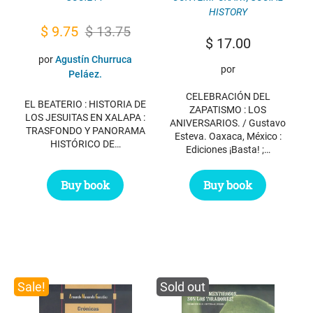
HISTORY
Original
Current
$
9.75
$
13.75
$
17.00
price
price
por
Agustín Churruca
por
was:
is:
Peláez.
$ 13.75.
$ 9.75.
CELEBRACIÓN DEL
EL BEATERIO : HISTORIA DE
ZAPATISMO : LOS
LOS JESUITAS EN XALAPA :
ANIVERSARIOS. / Gustavo
TRASFONDO Y PANORAMA
Esteva. Oaxaca, México :
HISTÓRICO DE…
Ediciones ¡Basta! ;…
Buy book
Buy book
Sale!
Sold out