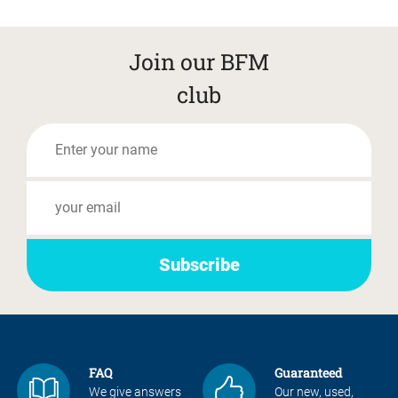
Join our BFM
club
FAQ
Guaranteed
We give answers
Our new, used,