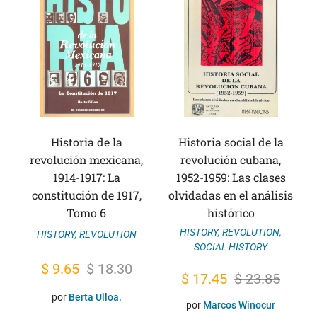
Historia de la
Historia social de la
revolución mexicana,
revolución cubana,
1914-1917: La
1952-1959: Las clases
constitución de 1917,
olvidadas en el análisis
Tomo 6
histórico
HISTORY
,
REVOLUTION
,
HISTORY
,
REVOLUTION
SOCIAL HISTORY
Original
Current
$
9.65
$
18.30
Original
Current
$
17.45
$
23.85
price
price
price
price
por
Berta Ulloa.
por
Marcos Winocur
was:
is: