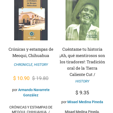
Crónicas y estampas de
Cuéntame tu historia
Meoqui, Chihuahua
¡Ah, qué mentirosos son
los tiradores!: Tradición
CHRONICLE
,
HISTORY
oral de la Tierra
Caliente Cut /
Original
Current
$
10.90
$
19.80
HISTORY
price
price
por
Armando Navarrete
$
9.35
was:
is:
González
$ 19.80.
$ 10.90.
por
Misael Medina Pineda
CRÓNICAS Y ESTAMPAS DE
Misael Medina Pineda.
MEOQUI, CHIHUAHUA. /