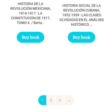
was:
is:
HISTORIA DE LA
$ 18.30.
$ 9.65.
HISTORIA SOCIAL DE LA
$ 23.85.
$ 17.45.
REVOLUCIÓN MEXICANA,
REVOLUCIÓN CUBANA,
1914-1917 : LA
1952-1959 : LAS CLASES
CONSTITUCIÓN DE 1917,
OLVIDADAS EN EL ANÁLISIS
TOMO 6. / Berta…
HISTÓRICO.…
Buy book
Buy book
1
2
3
→