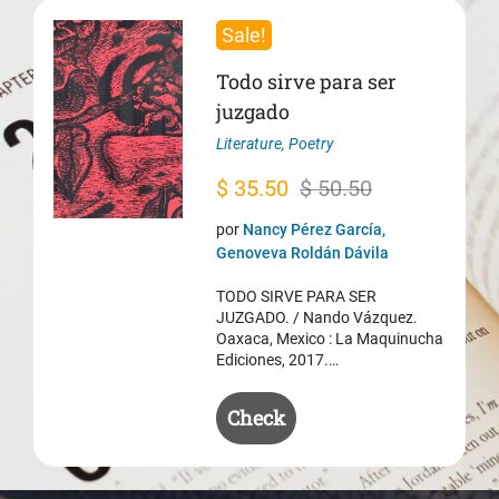
Sale!
Todo sirve para ser
juzgado
Literature
,
Poetry
Original
Current
$
35.50
$
50.50
price
price
por
Nancy Pérez García,
was:
is:
Genoveva Roldán Dávila
$ 50.50.
$ 35.50.
TODO SIRVE PARA SER
JUZGADO. / Nando Vázquez.
Oaxaca, Mexico : La Maquinucha
Ediciones, 2017.…
Check