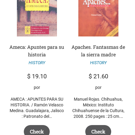
Ameca: Apuntes para su
Apaches. Fantasmas de
historia
la sierra madre
HISTORY
HISTORY
$
19.10
$
21.60
por
por
AMECA : APUNTES PARA SU
Manuel Rojas. Chihuahua,
HISTORIA. / Ramón Velasco
México: Instituto
Medina. Guadalajara, Jalisco
Chihuahuense de la Cultura,
: Patronato del…
2008. 250 pages : 25 cm.…
Check
Check