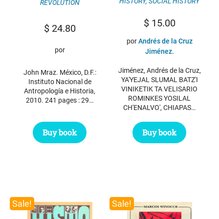
HISTORY
,
SOCIAL HISTORY
REVOLUTION
$
15.00
$
24.80
por
Andrés de la Cruz
por
Jiménez.
Jiménez, Andrés de la Cruz,
John Mraz. México, D.F.:
YA'YEJAL SLUMAL BATZ'I
Instituto Nacional de
VINIKETIK TA VELISARIO
Antropología e Historia,
ROMINKES YOSILAL
2010. 241 pages : 29…
CH'ENALVO', CHIAPAS…
Buy book
Buy book
Sale!
Sale!