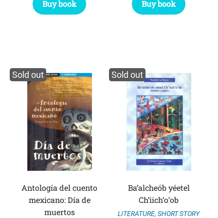
Buy book
Buy book
Sold out
Sold out
Antología del cuento
Ba’alcheób yéetel
mexicano: Día de
Ch’iich’o’ob
muertos
LITERATURE
,
SHORT STORY