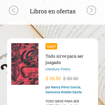
Libros en ofertas
Sale!
Todo sirve para ser
juzgado
Literature
,
Poetry
Original
Current
$
35.50
$
50.50
price
price
por
Nancy Pérez García,
was:
is:
Genoveva Roldán Dávila
$ 50.50.
$ 35.50.
TODO SIRVE PARA SER