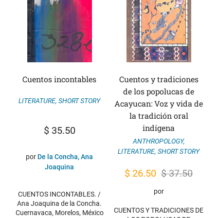
Cuentos incontables
Cuentos y tradiciones
de los popolucas de
LITERATURE
,
SHORT STORY
Acayucan: Voz y vida de
la tradición oral
indígena
$
35.50
ANTHROPOLOGY
,
LITERATURE
,
SHORT STORY
por
De la Concha, Ana
Joaquina
Original
Current
$
26.50
$
37.50
price
price
por
CUENTOS INCONTABLES. /
was:
is:
Ana Joaquina de la Concha.
CUENTOS Y TRADICIONES DE
Cuernavaca, Morelos, México
$ 37.50.
$ 26.50.