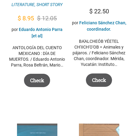
LITERATURE
,
SHORT STORY
$
22.50
Original
Current
$
8.95
$
12.05
por
Feliciano Sánchez Chan,
price
price
coordinador.
por
Eduardo Antonio Parra
was:
is:
[et al]
BA'ALCHEÓB YÉETEL
$ 12.05.
$ 8.95.
CH'IICH'O'OB = Animales y
ANTOLOGÍA DEL CUENTO
pájaros. / Feliciano Sánchez
MEXICANO : DÍA DE
Chan, coordinador. Mérida,
MUERTOS. / Eduardo Antonio
Yucatán: Instituto…
Parra, Rosa Beltrán, Mario…
Check
Check