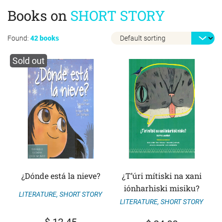
Books on
SHORT STORY
Found:
42 books
Sold out
¿Dónde está la nieve?
¿T’úri mítiski na xani
iónharhiski misiku?
LITERATURE
,
SHORT STORY
LITERATURE
,
SHORT STORY
$
12.45