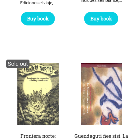
includes semblance,…
Ediciones el viaje,…
Buy book
Buy book
Sold out
Frontera norte:
Guendaguti ñee sisi: La