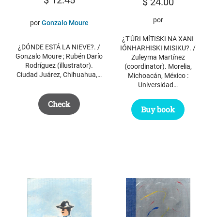
$
24.00
por
por
Gonzalo Moure
¿T'ÚRI MÍTISKI NA XANI
¿DÓNDE ESTÁ LA NIEVE?. /
IÓNHARHISKI MISIKU?. /
Gonzalo Moure ; Rubén Darío
Zuleyma Martínez
Rodríguez (illustrator).
(coordinator). Morelia,
Ciudad Juárez, Chihuahua,…
Michoacán, México :
Universidad…
Check
Buy book