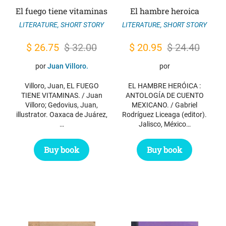
El fuego tiene vitaminas
El hambre heroica
LITERATURE
,
SHORT STORY
LITERATURE
,
SHORT STORY
Original
Current
Original
Current
$
26.75
$
32.00
$
20.95
$
24.40
price
price
price
price
por
Juan Villoro.
por
was:
is:
was:
is:
Villoro, Juan, EL FUEGO
EL HAMBRE HERÓICA :
$ 32.00.
$ 26.75.
$ 24.40.
$ 20.95.
TIENE VITAMINAS. / Juan
ANTOLOGÍA DE CUENTO
Villoro; Gedovius, Juan,
MEXICANO. / Gabriel
illustrator. Oaxaca de Juárez,
Rodríguez Liceaga (editor).
…
Jalisco, México…
Buy book
Buy book