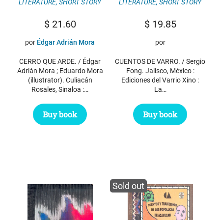
LITERATURE
,
SHORT STORY
LITERATURE
,
SHORT STORY
$
21.60
$
19.85
por
Édgar Adrián Mora
por
CERRO QUE ARDE. / Édgar
CUENTOS DE VARRO. / Sergio
Adrián Mora ; Eduardo Mora
Fong. Jalisco, México :
(illustrator). Culiacán
Ediciones del Varrio Xino :
Rosales, Sinaloa :…
La…
Buy book
Buy book
Sold out