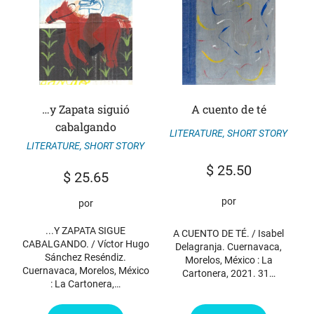
…y Zapata siguió
A cuento de té
cabalgando
LITERATURE
,
SHORT STORY
LITERATURE
,
SHORT STORY
$
25.50
$
25.65
por
por
...Y ZAPATA SIGUE
A CUENTO DE TÉ. / Isabel
CABALGANDO. / Víctor Hugo
Delagranja. Cuernavaca,
Sánchez Reséndiz.
Morelos, México : La
Cuernavaca, Morelos, México
Cartonera, 2021. 31…
: La Cartonera,…