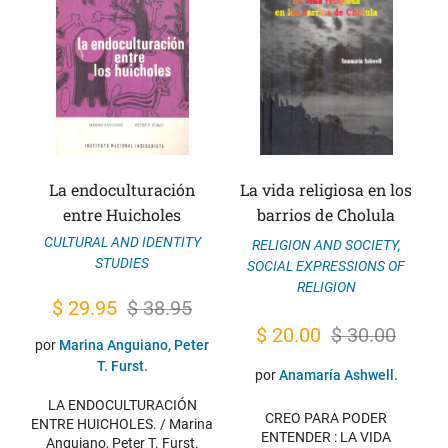
La endoculturación
La vida religiosa en los
entre Huicholes
barrios de Cholula
CULTURAL AND IDENTITY
RELIGION AND SOCIETY
,
STUDIES
SOCIAL EXPRESSIONS OF
RELIGION
Original
Current
$
29.95
$
38.95
Original
Current
$
20.00
$
30.00
price
price
por
Marina Anguiano, Peter
price
price
was:
is:
T. Furst.
por
Anamaría Ashwell.
was:
is:
$ 38.95.
$ 29.95.
LA ENDOCULTURACIÓN
CREO PARA PODER
$ 30.00.
$ 20.00.
ENTRE HUICHOLES. / Marina
ENTENDER : LA VIDA
Anguiano, Peter T. Furst.