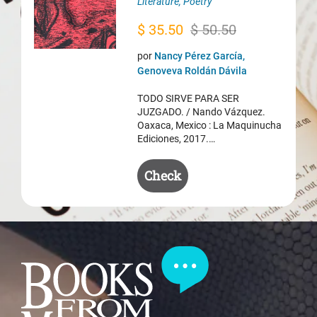
Literature
,
Poetry
Original
Current
$
35.50
$
50.50
price
price
por
Nancy Pérez García,
was:
is:
Genoveva Roldán Dávila
$ 50.50.
$ 35.50.
TODO SIRVE PARA SER
JUZGADO. / Nando Vázquez.
Oaxaca, Mexico : La Maquinucha
Ediciones, 2017.…
Check