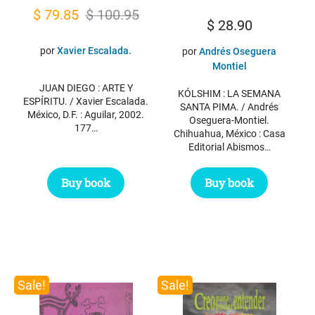
Original
Current
$
79.85
$
100.95
$
28.90
price
price
por
Xavier Escalada.
por
Andrés Oseguera
was:
is:
Montiel
$ 100.95.
$ 79.85.
JUAN DIEGO : ARTE Y
KÓLSHIM : LA SEMANA
ESPÍRITU. / Xavier Escalada.
SANTA PIMA. / Andrés
México, D.F. : Aguilar, 2002.
Oseguera-Montiel.
177…
Chihuahua, México : Casa
Editorial Abismos…
Buy book
Buy book
Sale!
Sale!