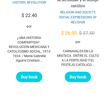
HISTORY
,
REVOLUTION
católico
RELIGION AND SOCIETY
,
$
22.40
SOCIAL EXPRESSIONS OF
RELIGION
por
Original
Current
$
26.50
$
37.50
¿UNA HISTORIA
price
price
por
COMPARTIDA? :
was:
is:
REVOLUCIÓN MEXICANA Y
CARNAVALES EN LA
CATOLICISMO SOCIAL, 1913-
$ 37.50.
$ 26.50.
MIXTECA : ENTRE EL CULTO
1924. / María Gabriela
A LA FERTILIDAD Y EL
Aguirre Cristiani.…
FESTEJO CATÓLICO.…
Buy book
Buy book