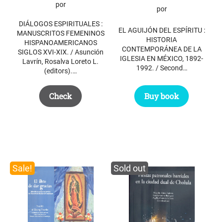
por
por
DIÁLOGOS ESPIRITUALES :
EL AGUIJÓN DEL ESPÍRITU :
MANUSCRITOS FEMENINOS
HISTORIA
HISPANOAMERICANOS
CONTEMPORÁNEA DE LA
SIGLOS XVI-XIX. / Asunción
IGLESIA EN MÉXICO, 1892-
Lavrín, Rosalva Loreto L.
1992. / Second…
(editors).…
Buy book
Check
Sale!
Sold out