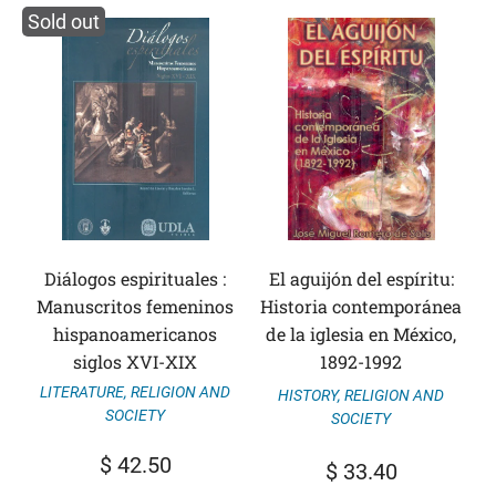
Sold out
Diálogos espirituales :
El aguijón del espíritu:
Manuscritos femeninos
Historia contemporánea
hispanoamericanos
de la iglesia en México,
siglos XVI-XIX
1892-1992
LITERATURE
,
RELIGION AND
HISTORY
,
RELIGION AND
SOCIETY
SOCIETY
$
42.50
$
33.40