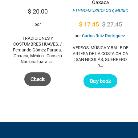
Oaxaca
$
20.00
ETHNO-MUSICOLOGY
,
MUSIC
Original
Current
$
17.45
$
27.45
por
price
price
por
Carlos Ruiz Rodríguez.
TRADICIONES Y
was:
is:
COSTUMBRES HUAVES. /
VERSOS, MÚSICA Y BAILE DE
Fernando Gómez Parada.
$ 27.45.
$ 17.45.
ARTESA DE LA COSTA CHICA
Oaxaca, México : Consejo
: SAN NICOLÁS, GUERRERO
Nacional para la…
Y…
Check
Buy book