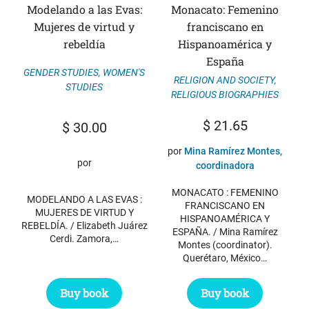
Modelando a las Evas:
Monacato: Femenino
Mujeres de virtud y
franciscano en
rebeldía
Hispanoamérica y
España
GENDER STUDIES
,
WOMEN'S
RELIGION AND SOCIETY
,
STUDIES
RELIGIOUS BIOGRAPHIES
$
21.65
$
30.00
por
Mina Ramírez Montes,
por
coordinadora
MONACATO : FEMENINO
MODELANDO A LAS EVAS :
FRANCISCANO EN
MUJERES DE VIRTUD Y
HISPANOAMÉRICA Y
REBELDÍA. / Elizabeth Juárez
ESPAÑA. / Mina Ramírez
Cerdi. Zamora,…
Montes (coordinator).
Querétaro, México…
Buy book
Buy book