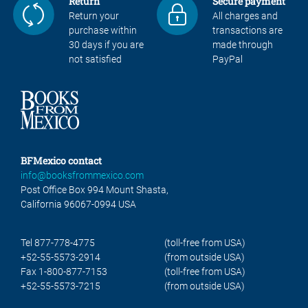
Return
Secure payment
Return your
All charges and
purchase within
transactions are
30 days if you are
made through
not satisfied
PayPal
BFMexico contact
info@booksfrommexico.com
Post Office Box 994 Mount Shasta,
California 96067-0994 USA
Tel 877-778-4775
(toll-free from USA)
+52-55-5573-2914
(from outside USA)
Fax 1-800-877-7153
(toll-free from USA)
+52-55-5573-7215
(from outside USA)