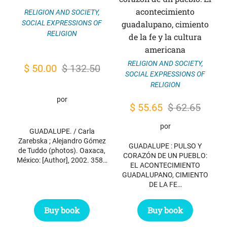
acontecimiento
RELIGION AND SOCIETY
,
SOCIAL EXPRESSIONS OF
guadalupano, cimiento
RELIGION
de la fe y la cultura
americana
RELIGION AND SOCIETY
,
Original
Current
$
50.00
$
132.50
SOCIAL EXPRESSIONS OF
price
price
RELIGION
was:
is:
por
Original
Current
$
55.65
$
62.65
$ 132.50.
$ 50.00.
price
price
por
GUADALUPE. / Carla
was:
is:
Zarebska ; Alejandro Gómez
GUADALUPE : PULSO Y
de Tuddo (photos). Oaxaca,
$ 62.65.
$ 55.65.
CORAZÓN DE UN PUEBLO:
México: [Author], 2002. 358…
EL ACONTECIMIENTO
GUADALUPANO, CIMIENTO
DE LA FE…
Buy book
Buy book