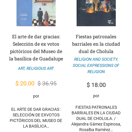
El arte de dar gracias:
Fiestas patronales
Selección de ex votos
barriales en la ciudad
pictóricos del Museo de
dual de Cholula
la basílica de Guadalupe
RELIGION AND SOCIETY
,
SOCIAL EXPRESSIONS OF
ART
,
RELIGIOUS ART
RELIGION
Original
Current
$
20.00
$
36.95
$
18.00
price
price
por
por
was:
is:
FIESTAS PATRONALES
$ 36.95.
$ 20.00.
EL ARTE DE DAR GRACIAS :
BARRIALES EN LA CIUDAD
SELECCIÓN DE EXVOTOS
DUAL DE CHOLULA. /
PICTÓRICOS DEL MUSEO DE
Alejandra Gámez Espinosa,
LA BASÍLICA…
Rosalba Ramírez…