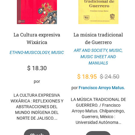
La Cultura expresiva
La música tradicional
Wixárica
de Guerrero
ART AND SOCIETY
,
MUSIC
,
ETHNO-MUSICOLOGY
,
MUSIC
MUSIC SHEET AND
MANUALS
$
18.30
Original
Current
$
18.95
$
24.50
por
price
price
por
Francisco Arroyo Matus.
was:
is:
LA CULTURA EXPRESIVA
LA MÚSICA TRADICIONAL DE
WIXÁRICA : REFLEXIONES Y
$ 24.50.
$ 18.95.
GUERRERO. / Francisco
ABSTRACCIONES DEL
Arroyo Matus. Chilpancingo,
MUNDO INDÍGENA DEL
Guerrero, México :
NORTE DE JALISCO.…
Universidad Autónoma…