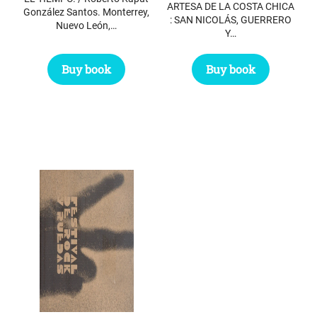
$ 27.45.
$ 17.45.
ARTESA DE LA COSTA CHICA
González Santos. Monterrey,
: SAN NICOLÁS, GUERRERO
Nuevo León,…
Y…
Buy book
Buy book