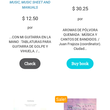
MUSIC
,
MUSIC SHEET AND
MANUALS
$
30.25
$
12.50
por
por
AROMAS DE PÓLVORA
QUEMADA : MÚSICA Y
...CON MI GUITARRA EN LA
CANTOS DE BANDIDOS. /
MANO : TABLATURAS PARA
Juan Frajoza (coordinator).
GUITARRA DE GOLPE Y
Ciudad…
VIHUELA. /…
Buy book
Check
Sale!