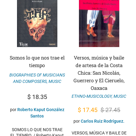
Somos lo que nos trae el
Versos, música y baile
tiempo
de artesa de la Costa
Chica: San Nicolás,
BIOGRAPHIES OF MUSICIANS
Guerrero y El Cieruelo,
AND COMPOSERS
,
MUSIC
Oaxaca
$
18.35
ETHNO-MUSICOLOGY
,
MUSIC
Original
Current
$
17.45
$
27.45
por
Roberto Kaput González
Santos
price
price
por
Carlos Ruiz Rodríguez.
was:
is:
SOMOS LO QUE NOS TRAE
VERSOS, MÚSICA Y BAILE DE
EL TIEMPO. / Roberto Kaput