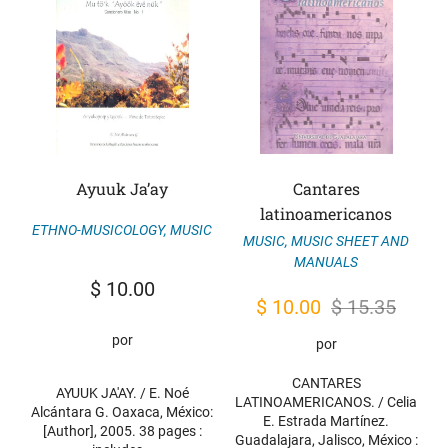
Ayuuk Ja’ay
Cantares
latinoamericanos
ETHNO-MUSICOLOGY
,
MUSIC
MUSIC
,
MUSIC SHEET AND
MANUALS
$
10.00
Original
Current
$
10.00
$
15.35
price
price
por
por
was:
is:
CANTARES
$ 15.35.
$ 10.00.
AYUUK JA'AY. / E. Noé
LATINOAMERICANOS. / Celia
Alcántara G. Oaxaca, México:
E. Estrada Martínez.
[Author], 2005. 38 pages :
Guadalajara, Jalisco, México :