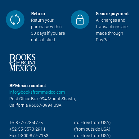
Return
Secure payment
Return your
All charges and
purchase within
transactions are
30 days if you are
made through
not satisfied
PayPal
BFMexico contact
info@booksfrommexico.com
Post Office Box 994 Mount Shasta,
California 96067-0994 USA
Tel 877-778-4775
(toll-free from USA)
+52-55-5573-2914
(from outside USA)
Fax 1-800-877-7153
(toll-free from USA)