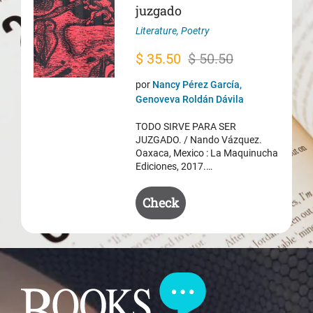
juzgado
Literature
,
Poetry
Original
Current
$
35.50
$
50.50
price
price
por
Nancy Pérez García,
was:
is:
Genoveva Roldán Dávila
$ 50.50.
$ 35.50.
TODO SIRVE PARA SER
JUZGADO. / Nando Vázquez.
Oaxaca, Mexico : La Maquinucha
Ediciones, 2017.…
Check