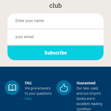
club
FAQ
Guaranteed
We give answers
Our new, used,
to your questions
and out-of-print
here
books are in
excellent reading
condition